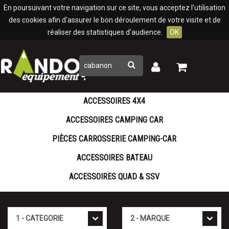
Panneau de gestion des cookies
En poursuivant votre navigation sur ce site, vous acceptez l'utilisation
des cookies afin d'assurer le bon déroulement de votre visite et de
réaliser des statistiques d'audience.
OK
Rechercher
Mon
Mon
panier
compte
ACCESSOIRES 4X4
ACCESSOIRES CAMPING CAR
PIÈCES CARROSSERIE CAMPING-CAR
ACCESSOIRES BATEAU
ACCESSOIRES QUAD & SSV
Catégorie
Marque