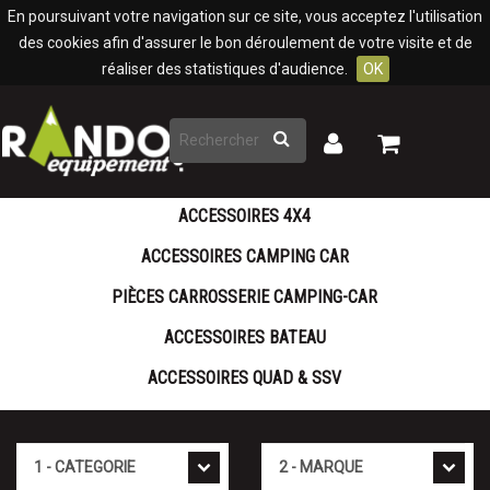
Panneau de gestion des cookies
En poursuivant votre navigation sur ce site, vous acceptez l'utilisation
des cookies afin d'assurer le bon déroulement de votre visite et de
réaliser des statistiques d'audience.
OK
Rechercher
Mon
Mon
panier
compte
ACCESSOIRES 4X4
ACCESSOIRES CAMPING CAR
PIÈCES CARROSSERIE CAMPING-CAR
ACCESSOIRES BATEAU
ACCESSOIRES QUAD & SSV
Cat�gorie
Marque