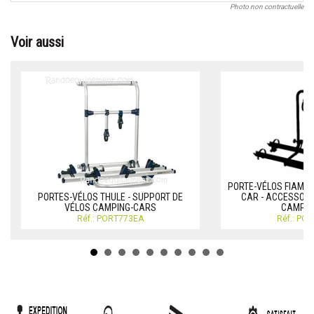
Photo non contractuelle
Voir aussi
PORTE-VÉLOS FIAMMA
PORTES-VÉLOS THULE - SUPPORT DE
CAR - ACCESSOIR
VÉLOS CAMPING-CARS
CAMPIN
Réf.: PORT773EA
Réf.: PO