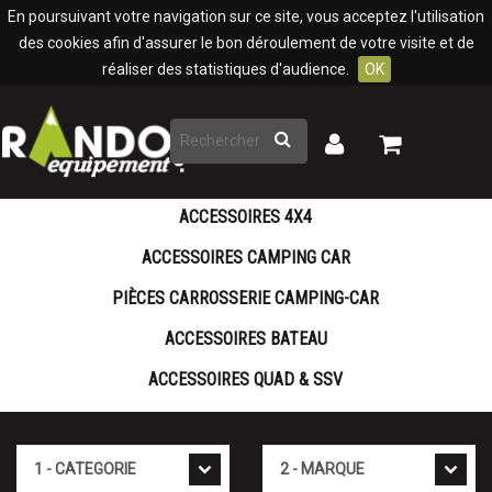
Panneau de gestion des cookies
En poursuivant votre navigation sur ce site, vous acceptez l'utilisation
des cookies afin d'assurer le bon déroulement de votre visite et de
réaliser des statistiques d'audience.
OK
Rechercher
Mon
Mon
panier
compte
ACCESSOIRES 4X4
ACCESSOIRES CAMPING CAR
PIÈCES CARROSSERIE CAMPING-CAR
ACCESSOIRES BATEAU
ACCESSOIRES QUAD & SSV
Cat�gorie
Marque