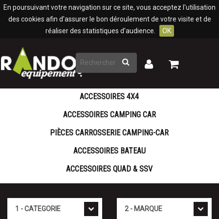
Panneau de gestion des cookies
En poursuivant votre navigation sur ce site, vous acceptez l'utilisation
des cookies afin d'assurer le bon déroulement de votre visite et de
réaliser des statistiques d'audience.
OK
Rechercher
Mon
Mon
panier
compte
ACCESSOIRES 4X4
ACCESSOIRES CAMPING CAR
PIÈCES CARROSSERIE CAMPING-CAR
ACCESSOIRES BATEAU
ACCESSOIRES QUAD & SSV
Cat�gorie
Marque