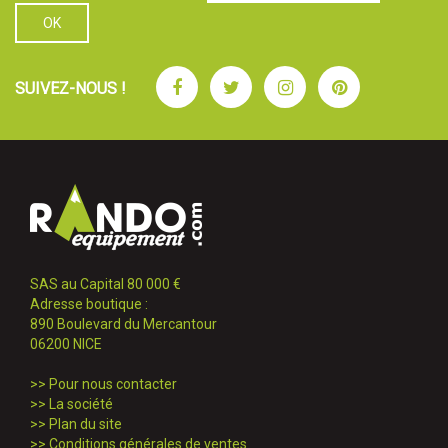
Facebook
Twitter
Instagram
Pinterest
SUIVEZ-NOUS !
SAS au Capital 80 000 €
Adresse boutique :
890 Boulevard du Mercantour
06200 NICE
>>
Pour nous contacter
>>
La société
>>
Plan du site
>>
Conditions générales de ventes