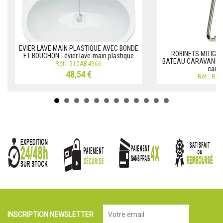
EVIER LAVE MAIN PLASTIQUE AVEC BONDE
ROBINETS MITIGE
ET BOUCHON - évier lave-main plastique
BATEAU CARAVANE Ro
Réf.: 510AB4966
cara
48,54 €
Réf.: RO
INSCRIPTION NEWSLETTER