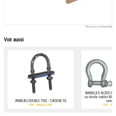
Photo non contractuelle
Voir aussi
MANILLES ACIER GALV
ou droite cables MA
ANNEAU DOUBLE-TIGE - CADENE FIL
sangle
Réf.: ANNE62AB
Réf.: M