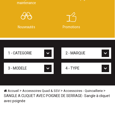
maintenance
Nouveautés
Promotions
Cat�gorie
Marque
Mod�le
Type
>
>
>
Accueil
Accessoires Quad & SSV
Accessoires - Quincaillerie
SANGLE A CLIQUET AVEC POIGNEE DE SERRAGE- Sangle à cliquet
avec poignée