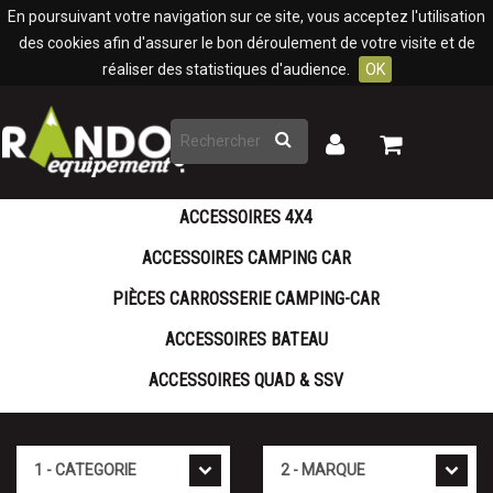
Panneau de gestion des cookies
En poursuivant votre navigation sur ce site, vous acceptez l'utilisation
des cookies afin d'assurer le bon déroulement de votre visite et de
réaliser des statistiques d'audience.
OK
Rechercher
Mon
Mon
panier
compte
ACCESSOIRES 4X4
ACCESSOIRES CAMPING CAR
PIÈCES CARROSSERIE CAMPING-CAR
ACCESSOIRES BATEAU
ACCESSOIRES QUAD & SSV
Cat�gorie
Marque