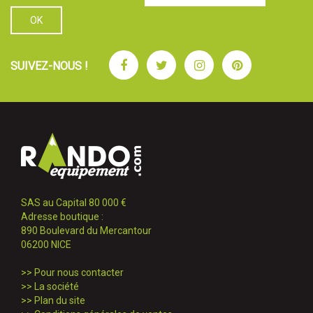
Facebook
Twitter
Instagram
Pinterest
SUIVEZ-NOUS !
SAS au Capital 80 000 €
Adresse boutique :
890 Boulevard du Mercantour
06200 NICE
>>
Pour nous contacter
>>
La société
>>
Plan du site