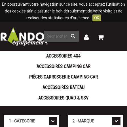
Panneau de gestion des cookies
En poursuivant votre navigation sur ce site, vous acceptez l'utilisation
des cookies afin d'assurer le bon déroulement de votre visite et de
réaliser des statistiques d'audience.
OK
Rechercher
Mon
Mon
panier
compte
ACCESSOIRES 4X4
ACCESSOIRES CAMPING CAR
PIÈCES CARROSSERIE CAMPING-CAR
ACCESSOIRES BATEAU
ACCESSOIRES QUAD & SSV
Catégorie
Marque