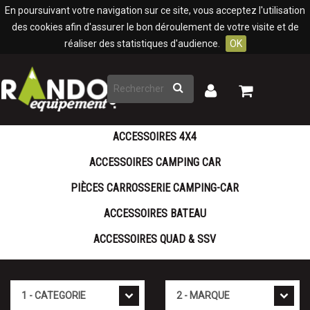
Panneau de gestion des cookies
En poursuivant votre navigation sur ce site, vous acceptez l'utilisation
des cookies afin d'assurer le bon déroulement de votre visite et de
réaliser des statistiques d'audience.
OK
Rechercher
Mon
Mon
panier
compte
ACCESSOIRES 4X4
ACCESSOIRES CAMPING CAR
PIÈCES CARROSSERIE CAMPING-CAR
ACCESSOIRES BATEAU
ACCESSOIRES QUAD & SSV
Cat�gorie
Marque