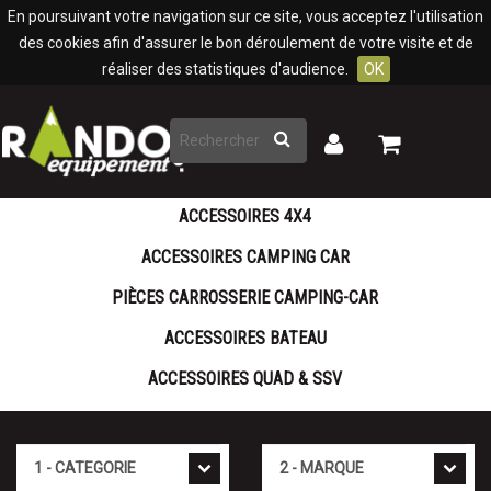
Panneau de gestion des cookies
En poursuivant votre navigation sur ce site, vous acceptez l'utilisation
des cookies afin d'assurer le bon déroulement de votre visite et de
réaliser des statistiques d'audience.
OK
Rechercher
Mon
Mon
panier
compte
ACCESSOIRES 4X4
ACCESSOIRES CAMPING CAR
PIÈCES CARROSSERIE CAMPING-CAR
ACCESSOIRES BATEAU
ACCESSOIRES QUAD & SSV
Catégorie
Marque