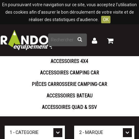
Panneau de gestion des cookies
En poursuivant votre navigation sur ce site, vous acceptez l'utilisation
des cookies afin d'assurer le bon déroulement de votre visite et de
réaliser des statistiques d'audience.
OK
Rechercher
Mon
Mon
panier
compte
ACCESSOIRES 4X4
ACCESSOIRES CAMPING CAR
PIÈCES CARROSSERIE CAMPING-CAR
ACCESSOIRES BATEAU
ACCESSOIRES QUAD & SSV
Catégorie
Marque