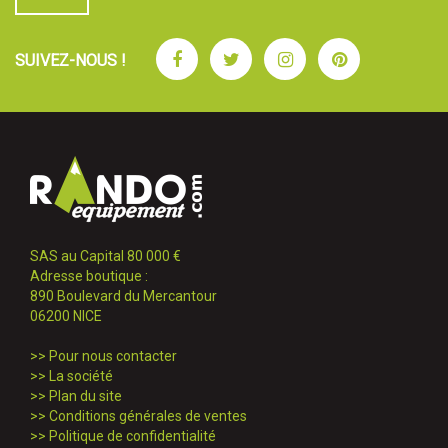
Facebook
Twitter
Instagram
Pinterest
SUIVEZ-NOUS !
SAS au Capital 80 000 €
Adresse boutique :
890 Boulevard du Mercantour
06200 NICE
>>
Pour nous contacter
>>
La société
>>
Plan du site
>>
Conditions générales de ventes
>>
Politique de confidentialité