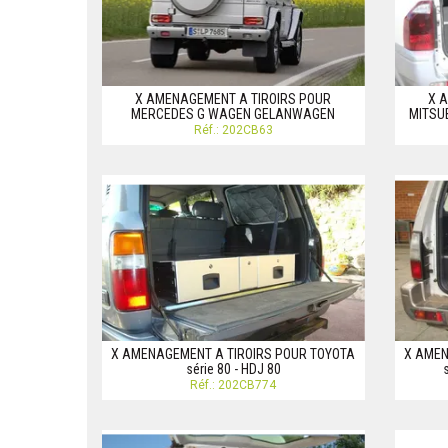
X AMENAGEMENT A TIROIRS POUR
X 
MERCEDES G WAGEN GELANWAGEN
MITSU
Réf.: 202CB63
X AMENAGEMENT A TIROIRS POUR TOYOTA
X AMEN
série 80 - HDJ 80
Réf.: 202CB774