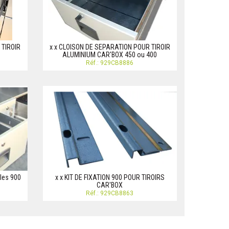
 TIROIR
x x CLOISON DE SEPARATION POUR TIROIR
ALUMINIUM CAR'BOX 450 ou 400
Réf.: 929CB8886
ales 900
x x KIT DE FIXATION 900 POUR TIROIRS
CAR'BOX
Réf.: 929CB8863