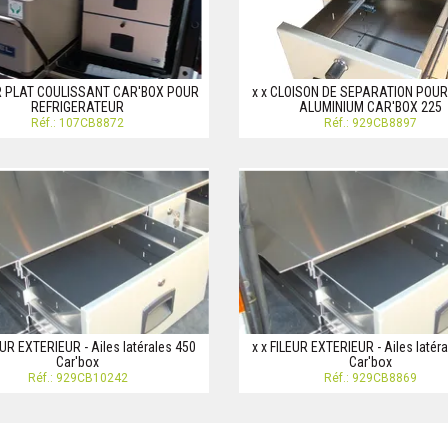
IR PLAT COULISSANT CAR'BOX POUR
x x CLOISON DE SEPARATION POUR
REFRIGERATEUR
ALUMINIUM CAR'BOX 225
Réf.: 107CB8872
Réf.: 929CB8897
EUR EXTERIEUR - Ailes latérales 450
x x FILEUR EXTERIEUR - Ailes latér
Car'box
Car'box
Réf.: 929CB10242
Réf.: 929CB8869