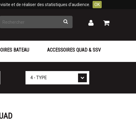
isite et de réaliser des statistiques d'audience.
OK
Rechercher
Mon
Mon
panier
compte
OIRES BATEAU
ACCESSOIRES QUAD & SSV
Type
QUAD