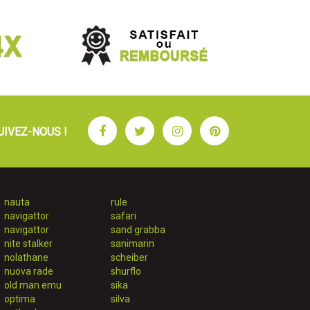
Facebook
Twitter
Instagram
Pinterest
UIVEZ-NOUS !
nauta
rule
navigattor
safari
navigattor
sand grabba
nite stalker
sanimarin
nolathane
scheiber
nuova rade
shurflo
old man emu
sika
optima
silva