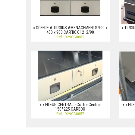
x COFFRE A TIROIRS AMENAGEMENTS 900 x
x TIRO
450 x 900 CAR'BOX 1212/90
Réf.: 929CB8882
x x FILEUR CENTRAL - Coffre Central
x x FIL
150*225 CARBOX
Réf.: 929CB8857