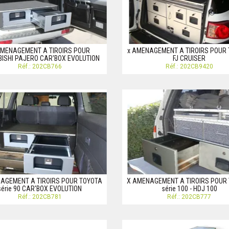
AMENAGEMENT A TIROIRS POUR
x AMENAGEMENT A TIROIRS POUR
BISHI PAJERO CAR'BOX EVOLUTION
FJ CRUISER
Réf.: 202CB766
Réf.: 202CB9420
AGEMENT A TIROIRS POUR TOYOTA
X AMENAGEMENT A TIROIRS POUR
série 90 CAR'BOX EVOLUTION
série 100 - HDJ 100
Réf.: 202CB781
Réf.: 202CB777