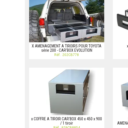
X AMENAGEMENT A TIROIRS POUR TOYOTA
série 200 - CAR'BOX EVOLUTION
Réf.: 202CB778
x COFFRE A TIROIR CAR'BOX 450 x 450 x 900
/ 1 tiroir
AMENA
Réf.: 929CB8854