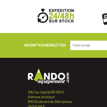
INSCRIPTION NEWSLETTER
SAS au Capital 80 000 €
Adresse boutique :
890 Boulevard du Mercantour
06200 NICE