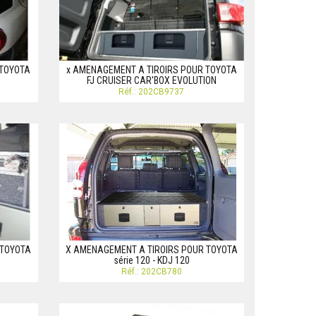
 TOYOTA
x AMENAGEMENT A TIROIRS POUR TOYOTA
FJ CRUISER CAR'BOX EVOLUTION
Réf.: 202CB9737
 TOYOTA
X AMENAGEMENT A TIROIRS POUR TOYOTA
série 120 - KDJ 120
Réf.: 202CB780