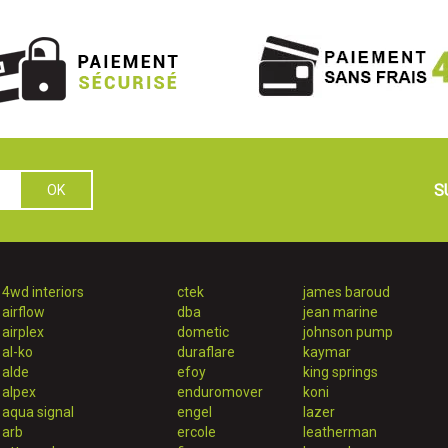
S
4wd interiors
ctek
james baroud
airflow
dba
jean marine
airplex
dometic
johnson pump
al-ko
duraflare
kaymar
alde
efoy
king springs
alpex
enduromover
koni
aqua signal
engel
lazer
arb
ercole
leatherman