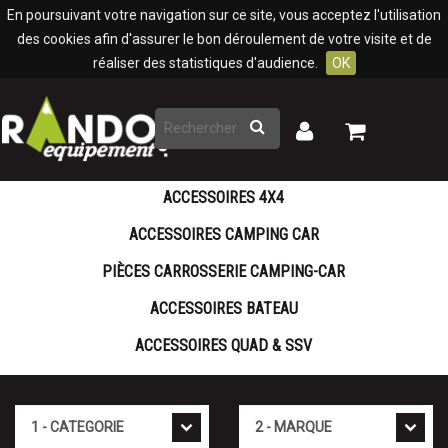
Panneau de gestion des cookies
En poursuivant votre navigation sur ce site, vous acceptez l'utilisation
des cookies afin d'assurer le bon déroulement de votre visite et de
réaliser des statistiques d'audience.
OK
Rechercher
Mon
Mon
panier
compte
ACCESSOIRES 4X4
ACCESSOIRES CAMPING CAR
PIÈCES CARROSSERIE CAMPING-CAR
ACCESSOIRES BATEAU
ACCESSOIRES QUAD & SSV
Catégorie
Marque