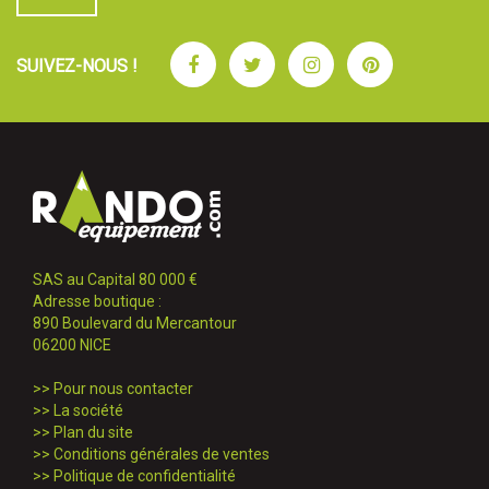
Facebook
Twitter
Instagram
Pinterest
SUIVEZ-NOUS !
SAS au Capital 80 000 €
Adresse boutique :
890 Boulevard du Mercantour
06200 NICE
>>
Pour nous contacter
>>
La société
>>
Plan du site
>>
Conditions générales de ventes
>>
Politique de confidentialité