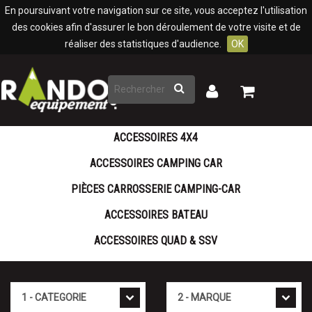
Panneau de gestion des cookies
En poursuivant votre navigation sur ce site, vous acceptez l'utilisation
des cookies afin d'assurer le bon déroulement de votre visite et de
réaliser des statistiques d'audience.
OK
Rechercher
Mon
Mon
panier
compte
ACCESSOIRES 4X4
ACCESSOIRES CAMPING CAR
PIÈCES CARROSSERIE CAMPING-CAR
ACCESSOIRES BATEAU
ACCESSOIRES QUAD & SSV
Catégorie
Marque