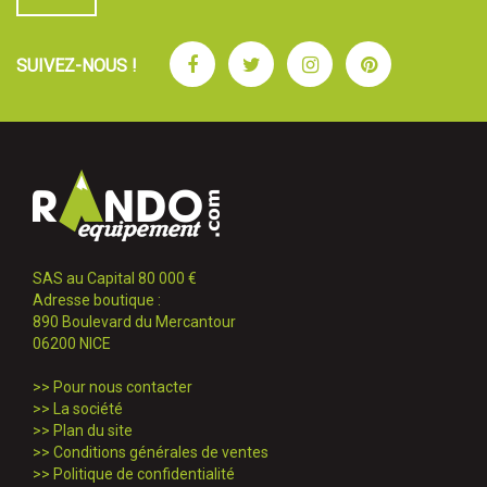
Facebook
Twitter
Instagram
Pinterest
SUIVEZ-NOUS !
SAS au Capital 80 000 €
Adresse boutique :
890 Boulevard du Mercantour
06200 NICE
>>
Pour nous contacter
>>
La société
>>
Plan du site
>>
Conditions générales de ventes
>>
Politique de confidentialité