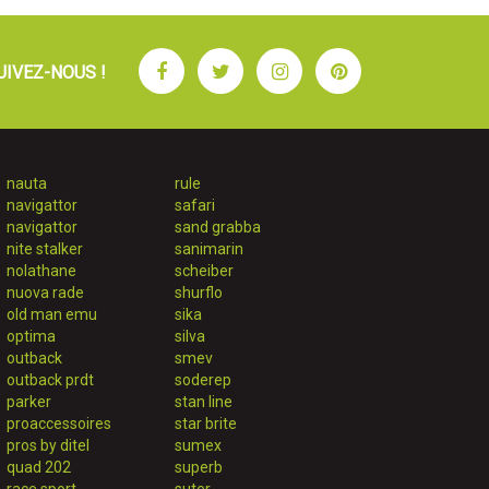
Facebook
Twitter
Instagram
Pinterest
UIVEZ-NOUS !
nauta
rule
navigattor
safari
navigattor
sand grabba
nite stalker
sanimarin
nolathane
scheiber
nuova rade
shurflo
old man emu
sika
optima
silva
outback
smev
outback prdt
soderep
parker
stan line
proaccessoires
star brite
pros by ditel
sumex
quad 202
superb