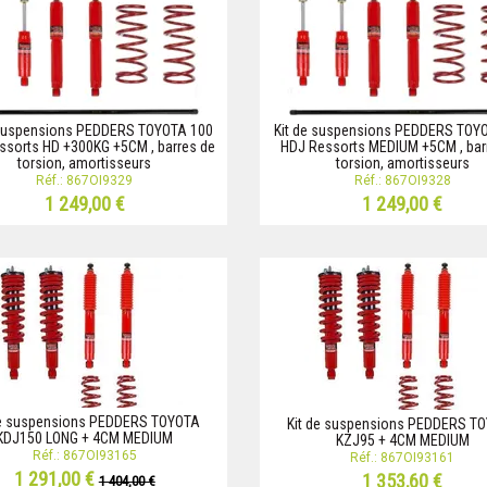
 suspensions PEDDERS TOYOTA 100
Kit de suspensions PEDDERS TOY
ssorts HD +300KG +5CM , barres de
HDJ Ressorts MEDIUM +5CM , bar
torsion, amortisseurs
torsion, amortisseurs
Réf.: 867OI9329
Réf.: 867OI9328
1 249,00 €
1 249,00 €
de suspensions PEDDERS TOYOTA
Kit de suspensions PEDDERS T
KDJ150 LONG + 4CM MEDIUM
KZJ95 + 4CM MEDIUM
Réf.: 867OI93165
Réf.: 867OI93161
1 291,00 €
1 353,60 €
1 404,00 €