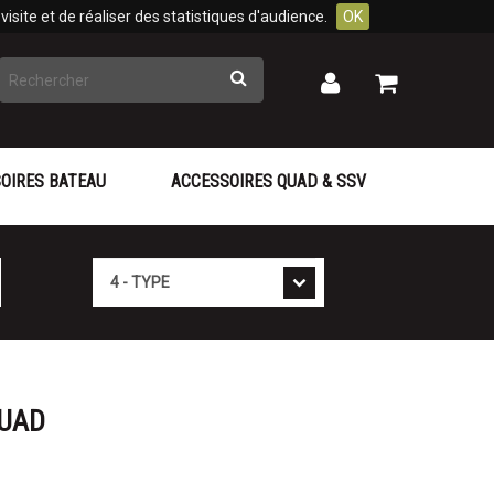
isite et de réaliser des statistiques d'audience.
OK
Rechercher
Mon
Mon
panier
compte
OIRES BATEAU
ACCESSOIRES QUAD & SSV
Type
QUAD