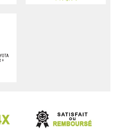
OYOTA
 +