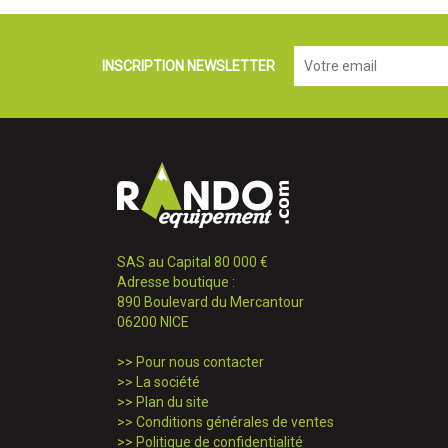
INSCRIPTION NEWSLETTER
SAS au Capital 80 000 €
Adresse boutique :
890 Boulevard du Mercantour
06200 NICE
>>
Pour nous contacter
>>
La société
>>
Plan du site
>>
Conditions générales de ventes
>>
Politique de confidentialité