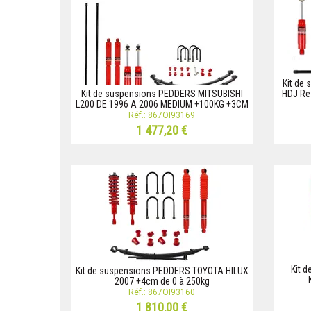
Kit de
Kit de suspensions PEDDERS MITSUBISHI
HDJ Re
L200 DE 1996 A 2006 MEDIUM +100KG +3CM
Réf.: 867OI93169
1 477,20 €
Kit 
Kit de suspensions PEDDERS TOYOTA HILUX
2007 +4cm de 0 à 250kg
Réf.: 867OI93160
1 810,00 €