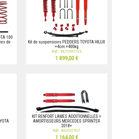
OTA 100
res de
Kit de suspensions PEDDERS TOYOTA HILUX
+4cm +400kg
Réf.: 867OI93163
1 899,00 €
KIT RENFORT LAMES ADDITIONNELLES +
OYOTA
AMORTISSEURS MERCEDES SPRINTER
2018+
Réf.: 852OI7927
1 164,00 €