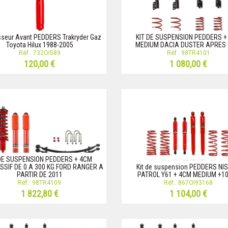
seur Avant PEDDERS Trakryder Gaz
KIT DE SUSPENSION PEDDERS +
Toyota Hilux 1988-2005
MEDIUM DACIA DUSTER APRES 
Réf.: 732OI589
Réf.: 98TR4101
120,00 €
1 080,00 €
 DE SUSPENSION PEDDERS + 4CM
SIF DE 0 A 300 KG FORD RANGER A
Kit de suspension PEDDERS NI
PARTIR DE 2011
PATROL Y61 + 4CM MEDIUM +1
Réf.: 98TR4109
Réf.: 867OI93168
1 822,80 €
1 104,00 €