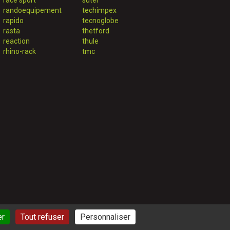
race sport
suter
randoequipement
techimpex
rapido
tecnoglobe
rasta
thetford
reaction
thule
rhino-rack
tmc
er
Tout refuser
Personnaliser