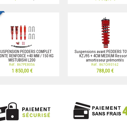
 SUSPENSION PEDDERS COMPLET
Suspensions avant PEDDERS T
ONTE RENFORCE +40 MM / 150 KG
KZJ95 + 4CM MEDIUM Ressort
MISTUBISHI L200
amortisseur prémontés
Réf.: 867PE8056
Réf.: 867OI93162
1 850,00 €
788,00 €