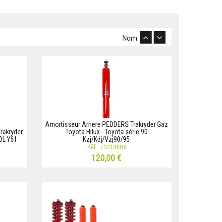
Nom
Amortisseur Arriere PEDDERS Trakryder Gaz
akryder
Toyota Hilux - Toyota série 90
OL Y61
Kzj/Kdj/Vzj90/95
Réf.: 732OI688
120,00 €