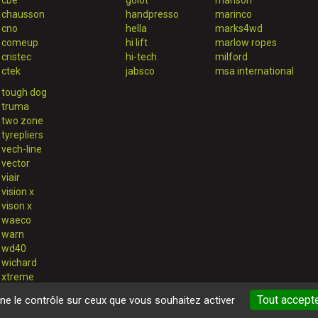
cbe
goiot
manson
chausson
handpresso
marinco
cno
hella
marks4wd
comeup
hi lift
marlow ropes
cristec
hi-tech
milford
ctek
jabsco
msa international
tough dog
truma
two zone
tyrepliers
vech-line
vector
viair
vision x
vison x
waeco
warn
wd40
wichard
xtreme
Tout accept
nne le contrôle sur ceux que vous souhaitez activer