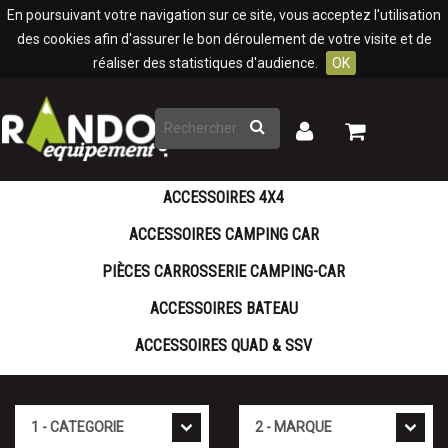
Panneau de gestion des cookies
En poursuivant votre navigation sur ce site, vous acceptez l'utilisation
des cookies afin d'assurer le bon déroulement de votre visite et de
réaliser des statistiques d'audience.
OK
Rechercher
Mon
Mon
panier
compte
ACCESSOIRES 4X4
ACCESSOIRES CAMPING CAR
PIÈCES CARROSSERIE CAMPING-CAR
ACCESSOIRES BATEAU
ACCESSOIRES QUAD & SSV
Catégorie
Marque