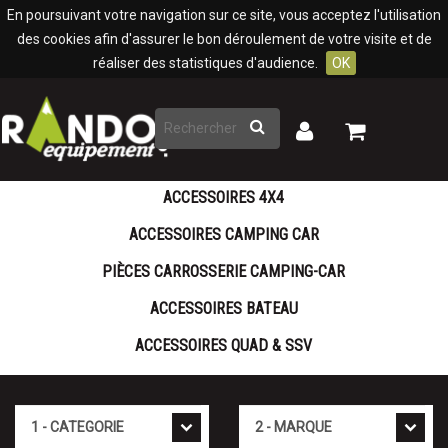
Panneau de gestion des cookies
En poursuivant votre navigation sur ce site, vous acceptez l'utilisation
des cookies afin d'assurer le bon déroulement de votre visite et de
réaliser des statistiques d'audience.
OK
Rechercher
Mon
Mon
panier
compte
ACCESSOIRES 4X4
ACCESSOIRES CAMPING CAR
PIÈCES CARROSSERIE CAMPING-CAR
ACCESSOIRES BATEAU
ACCESSOIRES QUAD & SSV
Catégorie
Marque