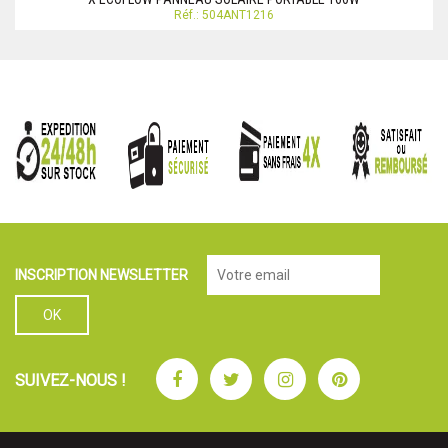
Réf.: 504ANT1216
INSCRIPTION NEWSLETTER
Facebook
Twitter
Instagram
Pinterest
SUIVEZ-NOUS !