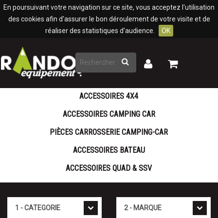
Panneau de gestion des cookies
En poursuivant votre navigation sur ce site, vous acceptez l'utilisation
des cookies afin d'assurer le bon déroulement de votre visite et de
réaliser des statistiques d'audience.
OK
Rechercher
Mon
Mon
panier
compte
ACCESSOIRES 4X4
ACCESSOIRES CAMPING CAR
PIÈCES CARROSSERIE CAMPING-CAR
ACCESSOIRES BATEAU
ACCESSOIRES QUAD & SSV
Catégorie
Marque