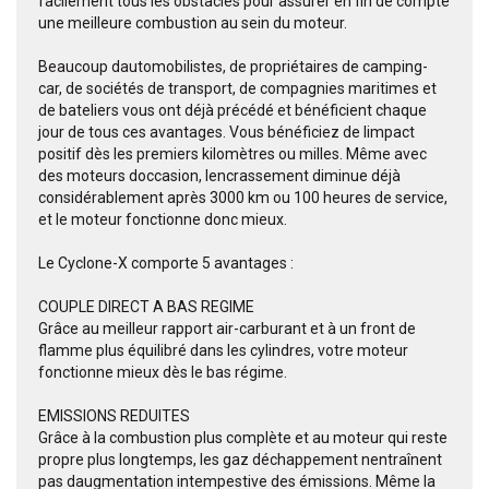
facilement tous les obstacles pour assurer en fin de compte
une meilleure combustion au sein du moteur.
Beaucoup dautomobilistes, de propriétaires de camping-
car, de sociétés de transport, de compagnies maritimes et
de bateliers vous ont déjà précédé et bénéficient chaque
jour de tous ces avantages. Vous bénéficiez de limpact
positif dès les premiers kilomètres ou milles. Même avec
des moteurs doccasion, lencrassement diminue déjà
considérablement après 3000 km ou 100 heures de service,
et le moteur fonctionne donc mieux.
Le Cyclone-X comporte 5 avantages :
COUPLE DIRECT A BAS REGIME
Grâce au meilleur rapport air-carburant et à un front de
flamme plus équilibré dans les cylindres, votre moteur
fonctionne mieux dès le bas régime.
EMISSIONS REDUITES
Grâce à la combustion plus complète et au moteur qui reste
propre plus longtemps, les gaz déchappement nentraînent
pas daugmentation intempestive des émissions. Même la