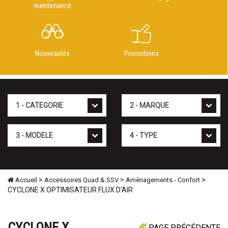
maintenance
Nouveautés
Promotions
Cat�gorie
Marque
Mod�le
Type
>
>
>
Accueil
Accessoires Quad & SSV
Aménagements - Confort
CYCLONE X OPTIMISATEUR FLUX D'AIR
CYCLONE X
PAGE PRÉCÉDENTE