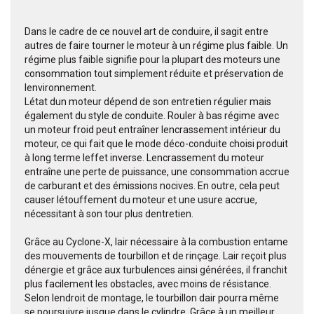
Dans le cadre de ce nouvel art de conduire, il sagit entre
autres de faire tourner le moteur à un régime plus faible. Un
régime plus faible signifie pour la plupart des moteurs une
consommation tout simplement réduite et préservation de
lenvironnement.
Létat dun moteur dépend de son entretien régulier mais
également du style de conduite. Rouler à bas régime avec
un moteur froid peut entraîner lencrassement intérieur du
moteur, ce qui fait que le mode déco-conduite choisi produit
à long terme leffet inverse. Lencrassement du moteur
entraîne une perte de puissance, une consommation accrue
de carburant et des émissions nocives. En outre, cela peut
causer létouffement du moteur et une usure accrue,
nécessitant à son tour plus dentretien.
Grâce au Cyclone-X, lair nécessaire à la combustion entame
des mouvements de tourbillon et de rinçage. Lair reçoit plus
dénergie et grâce aux turbulences ainsi générées, il franchit
plus facilement les obstacles, avec moins de résistance.
Selon lendroit de montage, le tourbillon dair pourra même
se poursuivre jusque dans le cylindre. Grâce à un meilleur