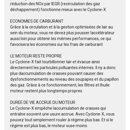
réduction des NOx par lEGR (recirculation des gaz
déchappement) fonctionne mieux avec le Cyclone-X.
ECONOMIES DE CARBURANT
Grâce à la circulation et à la gestion optimisées de lair au
sein du moteur, vous ne devez plus pousser laccélérateur
aussi loin pour obtenir les mêmes performances, ce qui
favorisera les économies sur les frais de carburant.
LE MOTEUR RESTE PROPRE
Le Cyclone-X fait tourbillonner lair et évacue ainsi
directement les particules polluantes internes. Il ny a donc
plus daccumulation de crasses pouvant causer des
dysfonctionnements au niveau des soupapes et du papillon
des gaz. Grâce à ce fonctionnement, les filtres et lhuile
moteur restent plus longtemps propres.
DUREE DE VIE ACCRUE DU MOTEUR
Le Cyclone-X empêche laccumulation de crasses qui
entraîne souvent une usure accrue. Avec Cyclone-X, vous
pouvez tout simplement rouler à régime plus bas. Et si le
régime est plus bas, le moteur suse moins.