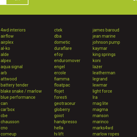
4wd interiors
ctek
james baroud
airflow
dba
jean marine
airplex
dometic
johnson pump
al-ko
duraflare
kaymar
alde
efoy
king springs
alpex
enduromover
koni
aqua signal
engel
lazer
arb
ercole
leatherman
attwood
fiamma
legrand
battery tender
floatpac
lewmar
blake snake / marlow
flojet
light force
blue performance
foresti
lra
can
geotraceur
mag lite
car'box
globerry
magma
cbe
goiot
manson
chausson
handpresso
marinco
cno
hella
marks4wd
comeup
hi lift
marlow ropes