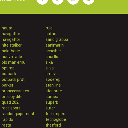
nauta
rule
navigattor
safari
navigattor
sand grabba
nite stalker
sanimarin
nolathane
scheiber
nuova rade
shurflo
old man emu
sika
optima
silva
outback
smev
outback prdt
soderep
parker
stan line
proaccessoires
star brite
pros by ditel
sumex
quad 202
superb
race sport
suter
randoequipement
techimpex
rapido
tecnoglobe
rasta
thetford