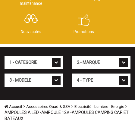
maintenance
Nouveautés
Promotions
Cat�gorie
Marque
Mod�le
Type
>
>
>
Accueil
Accessoires Quad & SSV
Electricité - Lumière - Energie
AMPOULES A LED -AMPOULE 12V -AMPOULES CAMPING CAR ET
BATEAUX