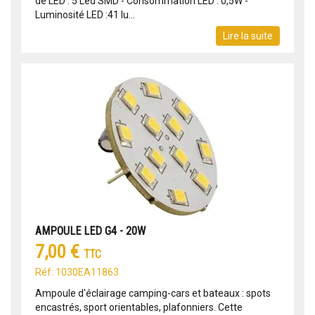
de LED : 5 Led SMD - Consommation LED : 0,5W -
Luminosité LED :41 lu...
Lire la suite
AMPOULE LED G4 - 20W
7,00 €
TTC
Réf: 1030EA11863
Ampoule d'éclairage camping-cars et bateaux : spots
encastrés, sport orientables, plafonniers. Cette