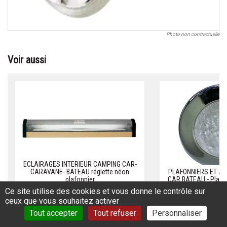
Photo non contractuelle
Voir aussi
ECLAIRAGES INTERIEUR CAMPING CAR-
CARAVANE- BATEAU réglette néon
PLAFONNIERS ET A
plafonnier
CAR BATEAU - Plafon
Réf.: ECLA467AB
Réf.: PL
Ce site utilise des cookies et vous donne le contrôle sur
ceux que vous souhaitez activer
Tout accepter
Tout refuser
Personnaliser