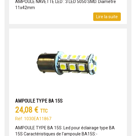
AMPOULE NAVETTE LED : 3 LED 5050 SMD. Diamètre
11x42mm
Lire la suite
AMPOULE TYPE BA 15S
24,08 €
TTC
Réf: 1030EA11867
AMPOULE TYPE BA 15S :Led pour éclairage type BA
15S Caractéristiques de l'ampoule BA15S:-