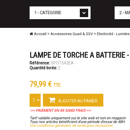
Cat�gorie
Marque
>
>
Accueil
Accessoires Quad & SSV
Electricité - Lumière
LAMPE DE TORCHE A BATTERIE -
Référence:
SPOT542EA
Quantité livrée:
2
79,99 €
TTC
AJOUTER AU PANIER
->> PAIEMENT EN 4X SANS FRAIS <<-
Tarif valable uniquement sur le site web et non en magasin
Tous nos articles bénéficient d'une période d'essai de 48H.
Voir conditions générales de vente pour exclusions.