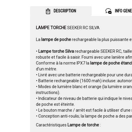
DESCRIPTION
INFO GEN
LAMPE TORCHE
SEEKER RC SILVA
La
lampe de poche
rechargeable la plus puissante e
•
Lampe torche Silva
rechargeable SEEKER RC, taill
robuste et facile à saisir. Fourni avec une lanière af
Conforme à la norme IPX7 la
lampe de poche étan
d’un mètre.
• Livré avec une batterie rechargeable pour une dura
• Batterie rechargeable (1600 mah) incluse: autonom
• Modes de lumière blanc et orange (la lumière orang
instructions).
• Indicateur de niveau de batterie qui indique le niv
de poche est éteinte.
• Le bouton marche / arrêt est facile à utiliser d’u
• Conception anti-roulis; la lampe de poche a des part
Caractéristiques
Lampe de torche
: