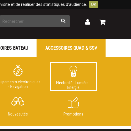
isite et de réaliser des statistiques d'audience.
OK
Rechercher
Mon
Mon
panier
compte
OIRES BATEAU
ACCESSOIRES QUAD & SSV
uipements électroniques
Electricité - Lumière -
- Navigation
Energie
Nouveautés
Promotions