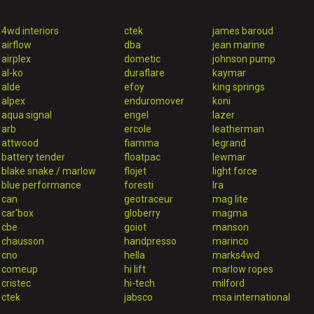
4wd interiors
ctek
james baroud
airflow
dba
jean marine
airplex
dometic
johnson pump
al-ko
duraflare
kaymar
alde
efoy
king springs
alpex
enduromover
koni
aqua signal
engel
lazer
arb
ercole
leatherman
attwood
fiamma
legrand
battery tender
floatpac
lewmar
blake snake / marlow
flojet
light force
blue performance
foresti
lra
can
geotraceur
mag lite
car'box
globerry
magma
cbe
goiot
manson
chausson
handpresso
marinco
cno
hella
marks4wd
comeup
hi lift
marlow ropes
cristec
hi-tech
milford
ctek
jabsco
msa international