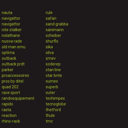
nauta
rule
navigattor
safari
navigattor
sand grabba
nite stalker
sanimarin
nolathane
scheiber
nuova rade
shurflo
old man emu
sika
optima
silva
outback
smev
outback prdt
soderep
parker
stan line
proaccessoires
star brite
pros by ditel
sumex
quad 202
superb
race sport
suter
randoequipement
techimpex
rapido
tecnoglobe
rasta
thetford
reaction
thule
rhino-rack
tmc