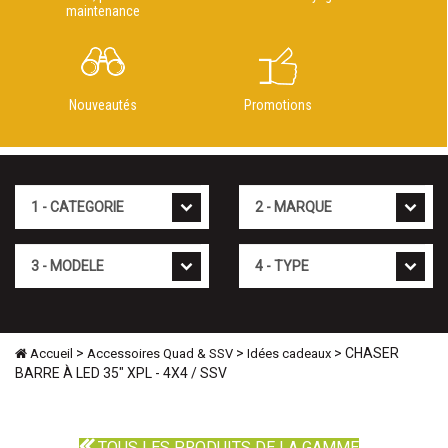
maintenance
Nouveautés
Promotions
Cat�gorie
Marque
Mod�le
Type
>
>
> CHASER
Accueil
Accessoires Quad & SSV
Idées cadeaux
BARRE À LED 35" XPL - 4X4 / SSV
TOUS LES PRODUITS DE LA GAMME