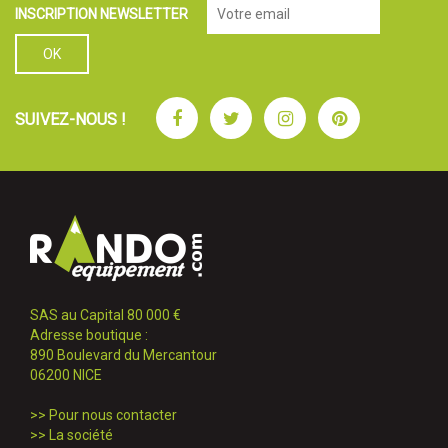
INSCRIPTION NEWSLETTER
Facebook
Twitter
Instagram
Pinterest
SUIVEZ-NOUS !
SAS au Capital 80 000 €
Adresse boutique :
890 Boulevard du Mercantour
06200 NICE
>>
Pour nous contacter
>>
La société