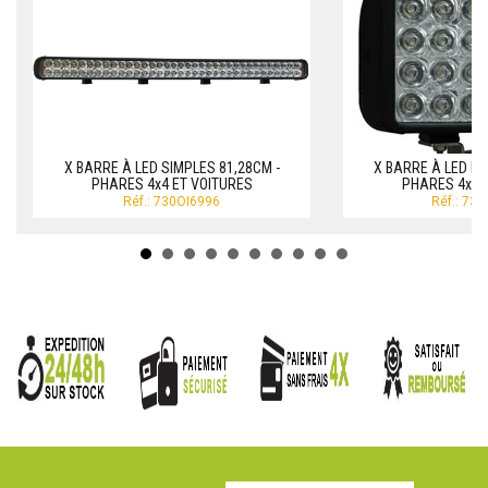
X BARRE À LED SIMPLES 81,28CM -
X BARRE À LED DO
PHARES 4x4 ET VOITURES
PHARES 4x4 
Réf.: 730OI6996
Réf.: 73