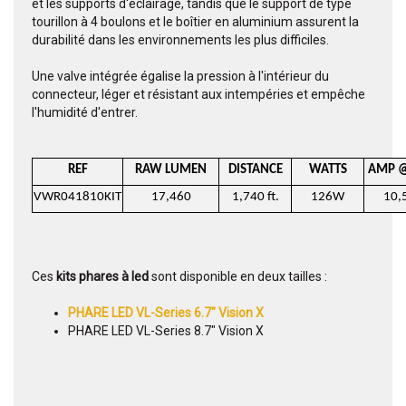
et les supports d'éclairage, tandis que le support de type
tourillon à 4 boulons et le boîtier en aluminium assurent la
durabilité dans les environnements les plus difficiles.
Une valve intégrée égalise la pression à l'intérieur du
connecteur, léger et résistant aux intempéries et empêche
l'humidité d'entrer.
REF
RAW LUMEN
DISTANCE
WATTS
AMP 
VWR041810KIT
17,460
1,740 ft.
126W
10,
Ces
kits phares à led
sont disponible en deux tailles :
PHARE LED VL-Series 6.7" Vision X
PHARE LED VL-Series 8.7" Vision X