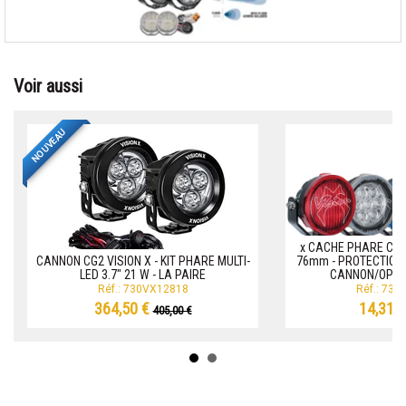
Voir aussi
NOUVEAU
x CACHE PHARE CAN
CANNON CG2 VISION X - KIT PHARE MULTI-
76mm - PROTECTION 
LED 3.7" 21 W - LA PAIRE
CANNON/OPTIM
Réf.: 730VX12818
Réf.: 73
364,50 €
14,31 
405,00 €