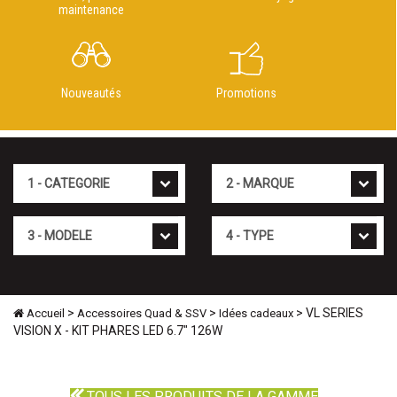
maintenance
Nouveautés
Promotions
Cat�gorie
Marque
Mod�le
Type
>
>
> VL SERIES
Accueil
Accessoires Quad & SSV
Idées cadeaux
VISION X - KIT PHARES LED 6.7" 126W
TOUS LES PRODUITS DE LA GAMME