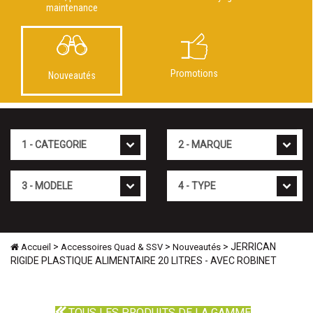
maintenance
Promotions
Nouveautés
Cat�gorie
Marque
Mod�le
Type
>
>
> JERRICAN
Accueil
Accessoires Quad & SSV
Nouveautés
RIGIDE PLASTIQUE ALIMENTAIRE 20 LITRES - AVEC ROBINET
TOUS LES PRODUITS DE LA GAMME