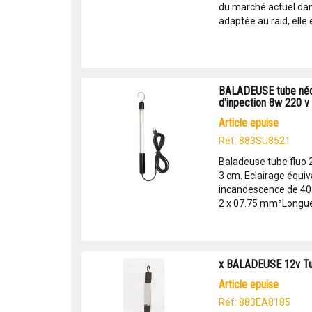
du marché actuel dan
adaptée au raid, elle e
BALADEUSE tube néo
d'inpection 8w 220 v
article epuise
Réf: 883SU8521
Baladeuse tube fluo 
3 cm. Eclairage équi
incandescence de 40
2 x 07.75 mm²Longueur
x BALADEUSE 12v Tu
article epuise
Réf: 883EA8185