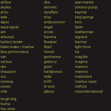
airflow
dba
jean marine
airplex
dometic
johnson pump
al-ko
duraflare
kaymar
alde
efoy
king springs
alpex
enduromover
koni
aqua signal
engel
lazer
arb
ercole
leatherman
attwood
fiamma
legrand
battery tender
floatpac
lewmar
blake snake / marlow
flojet
light force
blue performance
foresti
lra
can
geotraceur
mag lite
car'box
globerry
magma
cbe
goiot
manson
chausson
handpresso
marinco
cno
hella
marks4wd
comeup
hi lift
marlow ropes
cristec
hi-tech
milford
ctek
jabsco
msa international
tough dog
truma
two zone