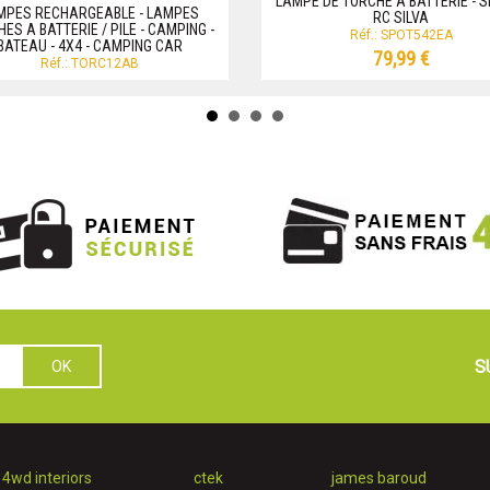
LAMPE DE TORCHE A BATTERIE - 
MPES RECHARGEABLE - LAMPES
RC SILVA
ES A BATTERIE / PILE - CAMPING -
Réf.: SPOT542EA
BATEAU - 4X4 - CAMPING CAR
79,99 €
Réf.: TORC12AB
S
4wd interiors
ctek
james baroud