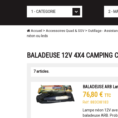
Cat�gorie
Marque
>
>
Accueil
Accessoires Quad & SSV
Outillage - Assista
néon ou leds
BALADEUSE 12V 4X4 CAMPING C
7 articles.
BALADEUSE ARB Lam
76,80 €
TTC
Réf: 883OI8183
Lampe néon 12V avec
baladeuse ARB. Proba