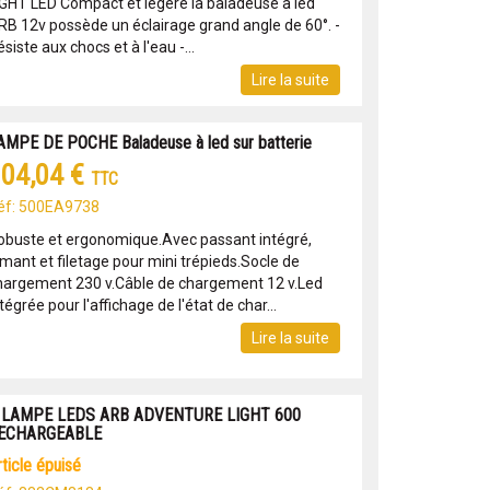
IGHT LED Compact et légère la baladeuse à led
RB 12v possède un éclairage grand angle de 60°. -
siste aux chocs et à l'eau -...
Lire la suite
AMPE DE POCHE Baladeuse à led sur batterie
04,04 €
TTC
éf: 500EA9738
obuste et ergonomique.Avec passant intégré,
imant et filetage pour mini trépieds.Socle de
hargement 230 v.Câble de chargement 12 v.Led
tégrée pour l'affichage de l'état de char...
Lire la suite
 LAMPE LEDS ARB ADVENTURE LIGHT 600
ECHARGEABLE
article épuisé