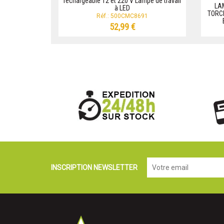
rechargeable 12 et 220 V Lampe de travail
LA
à LED
TORCH
Réf.: 500CMC8691
52,99 €
INSCRIPTION NEWSLETTER