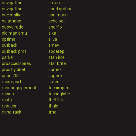
navigattor
safari
navigattor
sand grabba
nite stalker
sanimarin
nolathane
scheiber
nuova rade
shurflo
old man emu
sika
optima
silva
outback
smev
outback prdt
soderep
parker
stan line
proaccessoires
star brite
pros by ditel
sumex
quad 202
superb
race sport
suter
randoequipement
techimpex
rapido
tecnoglobe
rasta
thetford
reaction
thule
rhino-rack
tmc