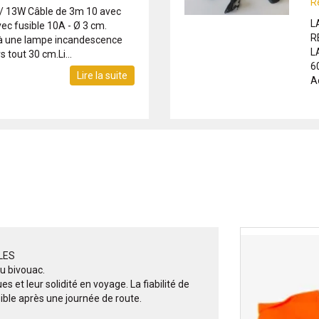
R
/ 13W Câble de 3m 10 avec
L
ec fusible 10A - Ø 3 cm.
R
 à une lampe incandescence
L
 tout 30 cm.Li...
6
Lire la suite
Ad
LES
u bivouac.
s et leur solidité en voyage. La fiabilité de
sible après une journée de route.