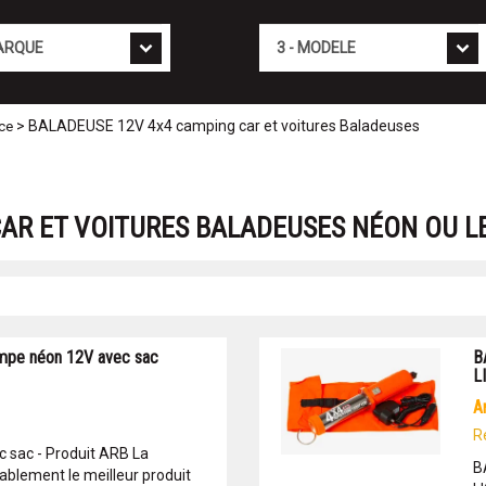
Mod�le
> BALADEUSE 12V 4x4 camping car et voitures Baladeuses
nce
AR ET VOITURES BALADEUSES NÉON OU L
pe néon 12V avec sac
B
L
R
 sac - Produit ARB La
B
blement le meilleur produit