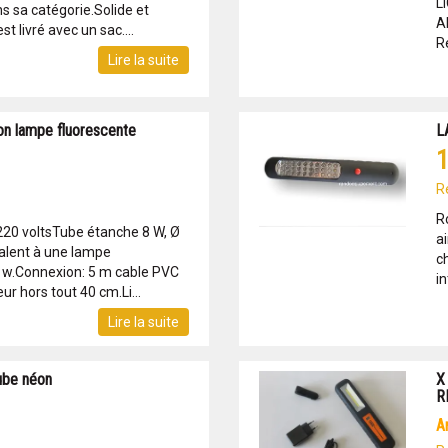
L
s sa catégorie.Solide et
A
st livré avec un sac....
Ré
Lire la suite
n lampe fluorescente
L
1
R
R
220 voltsTube étanche 8 W, Ø
a
valent à une lampe
c
 w.Connexion: 5 m cable PVC
in
 hors tout 40 cm.Li...
Lire la suite
be néon
X
R