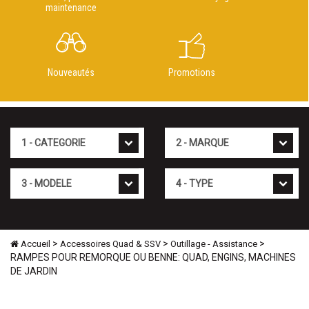
maintenance
Nouveautés
Promotions
Cat�gorie
Marque
Mod�le
Type
>
>
>
Accueil
Accessoires Quad & SSV
Outillage - Assistance
RAMPES POUR REMORQUE OU BENNE: QUAD, ENGINS, MACHINES
DE JARDIN