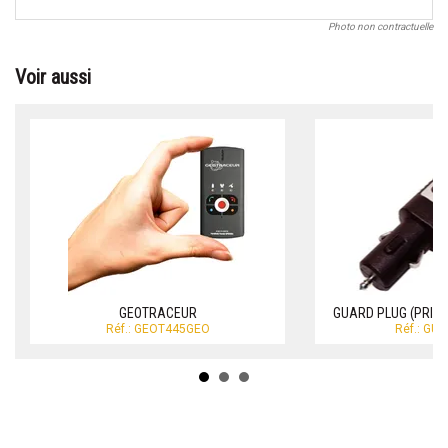
Photo non contractuelle
Voir aussi
GEOTRACEUR
GUARD PLUG (PRISE
Réf.: GEOT445GEO
Réf.: GU