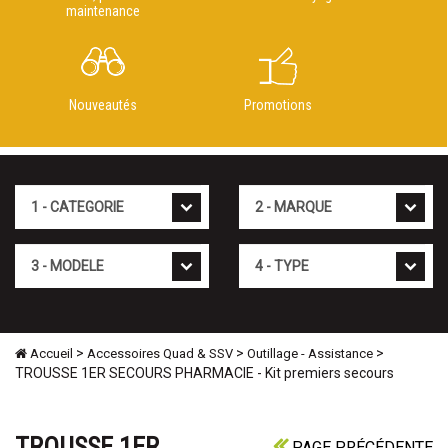
maintenance
Nouveautés
Promotions
Cat�gorie
Marque
Mod�le
Type
>
>
>
Accueil
Accessoires Quad & SSV
Outillage - Assistance
TROUSSE 1ER SECOURS PHARMACIE - Kit premiers secours
TROUSSE 1ER
PAGE PRÉCÉDENTE