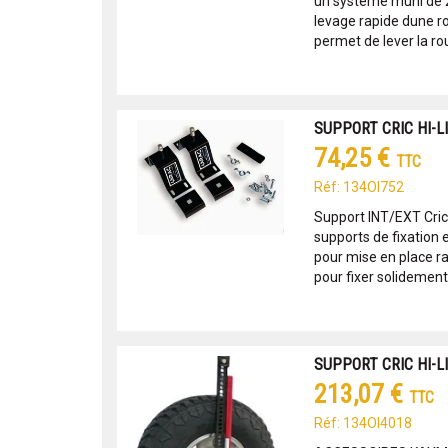
un système muni de 2
levage rapide dune rou
permet de lever la rou
SUPPORT CRIC HI-LI
74,25 €
TTC
Réf: 134OI752
Support INT/EXT Cric
supports de fixation e
pour mise en place ra
pour fixer solidement 
SUPPORT CRIC HI-L
213,07 €
TTC
Réf: 134OI4018