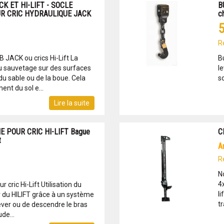
K ET HI-LIFT - SOCLE
B
R CRIC HYDRAULIQUE JACK
c
5
R
B JACK ou crics Hi-Lift La
B
u sauvetage sur des surfaces
l
 sable ou de la boue. Cela
so
nt du sol e...
Lire la suite
 POUR CRIC HI-LIFT Bague
C
t
R
N
4
 cric Hi-Lift Utilisation du
li
er du HILIFT grâce à un système
tr
ever ou de descendre le bras
de...