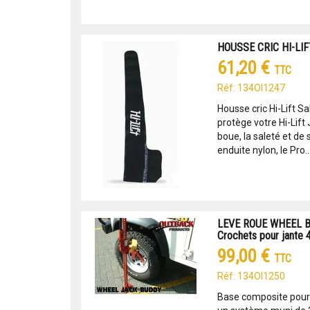
HOUSSE CRIC HI-LIFT
61,20 €
TTC
Réf: 134OI1247
Housse cric Hi-Lift Sa
protège votre Hi-Lift 
boue, la saleté et de s
enduite nylon, le Pro..
LEVE ROUE WHEEL B
Crochets pour jante 4
99,00 €
TTC
Réf: 134OI1250
Base composite pour c