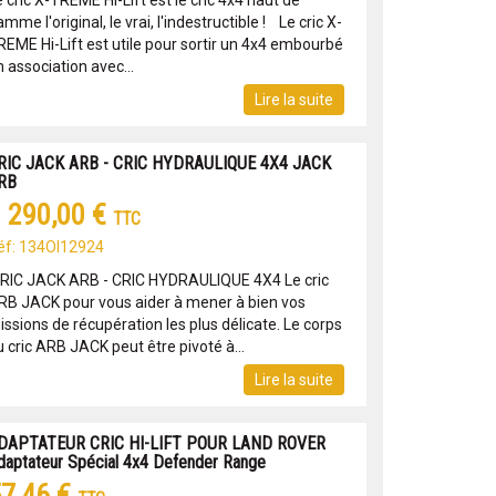
 cric X-TREME Hi-Lift est le cric 4x4 haut de
mme l'original, le vrai, l'indestructible ! Le cric X-
REME Hi-Lift est utile pour sortir un 4x4 embourbé
 association avec...
Lire la suite
RIC JACK ARB - CRIC HYDRAULIQUE 4X4 JACK
RB
 290,00 €
TTC
éf: 134OI12924
RIC JACK ARB - CRIC HYDRAULIQUE 4X4 Le cric
RB JACK pour vous aider à mener à bien vos
issions de récupération les plus délicate. Le corps
 cric ARB JACK peut être pivoté à...
Lire la suite
DAPTATEUR CRIC HI-LIFT POUR LAND ROVER
daptateur Spécial 4x4 Defender Range
7,46 €