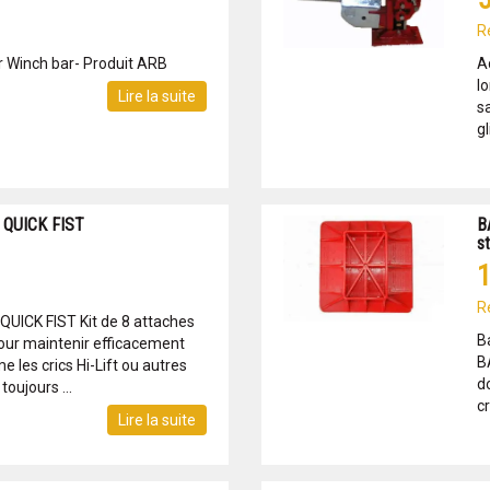
R
r Winch bar- Produit ARB
A
l
Lire la suite
sa
gl
QUICK FIST
B
st
1
R
ICK FIST Kit de 8 attaches
B
our maintenir efficacement
B
 les crics Hi-Lift ou autres
d
toujours ...
cr
Lire la suite