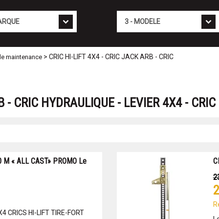
Mod�le
> CRIC HI-LIFT 4X4 - CRIC JACK ARB - CRIC
 de maintenance
RB - CRIC HYDRAULIQUE - LEVIER 4X4 - CRI
20 M « ALL CAST» PROMO Le
C
2
2
R
X4 CRICS HI-LIFT TIRE-FORT