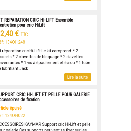
IT REPARATION CRIC HI-LIFT Ensemble
entretien pour cric HiLift
2,40 €
TTC
éf: 134OI1248
t réparation cric Hi-Lift Le kit comprend: * 2
essorts * 2 clavettes de bloquage * 2 clavettes
raversantes * 1 vis à épaulement et écrou * 1 tube
 lubrifiant Jack
Lire la suite
UPPORT CRIC HI-LIFT ET PELLE POUR GALERIE
ccessoires de fixation
article épuisé
éf: 134OI4022
CCESSOIRES KAYMAR Support cric Hi-Lift et pelle
our galerie Ces supports peuvent se fixer sur les