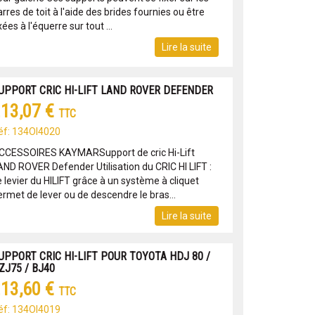
rres de toit à l'aide des brides fournies ou être
xées à l'équerre sur tout ...
Lire la suite
UPPORT CRIC HI-LIFT LAND ROVER DEFENDER
13,07 €
TTC
éf: 134OI4020
CCESSOIRES KAYMARSupport de cric Hi-Lift
AND ROVER Defender Utilisation du CRIC HI LIFT :
 levier du HILIFT grâce à un système à cliquet
ermet de lever ou de descendre le bras...
Lire la suite
UPPORT CRIC HI-LIFT POUR TOYOTA HDJ 80 /
ZJ75 / BJ40
13,60 €
TTC
éf: 134OI4019