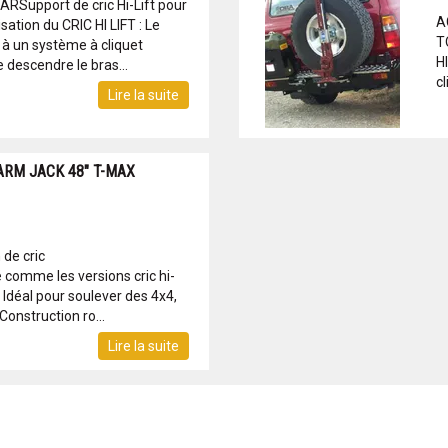
upport de cric Hi-Lift pour
A
tion du CRIC HI LIFT : Le
T
e à un système à cliquet
HI
 descendre le bras...
cl
Lire la suite
FARM JACK 48" T-MAX
de cric
 comme les versions cric hi-
4 Idéal pour soulever des 4x4,
Construction ro...
Lire la suite