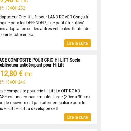
TTC
éf: 134OI1252
daptateur Cric Hi-Lift pour LAND ROVER Conçu à
origine pour les DEFENDER, il ne peut être utilisé
ns adaptation sur les autres véhicules. Il suffit de
isser le tube en aci...
Lire la suite
ASE COMPOSITE POUR CRIC HI-LIFT Socle
abilisateur antidérapant pour Hi Lift
12,80 €
TTC
éf: 134OI1246
ase composite pour cric Hi-Lift La OFF ROAD
ASE est une embase moulée large (30cmx30cm)
ont le receveur est parfaitement calibré pour le
ic Hi-Lift.Hi-Lift a développé cett...
Lire la suite