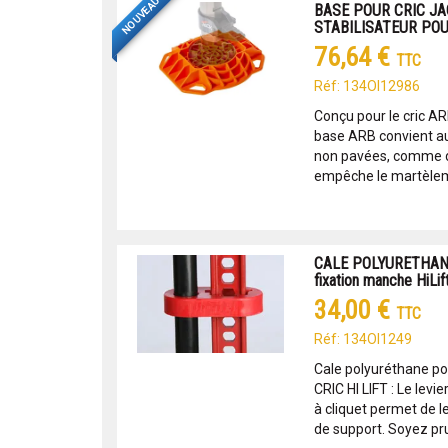
NOUVEAU
BASE POUR CRIC JAC
STABILISATEUR POU
76,64 €
TTC
Réf: 134OI12986
Conçu pour le cric AR
base ARB convient a
non pavées, comme du
empêche le martèleme
CALE POLYURETHANE
fixation manche HiLif
34,00 €
TTC
Réf: 134OI1249
Cale polyuréthane pour
CRIC HI LIFT : Le levi
à cliquet permet de l
de support. Soyez pru