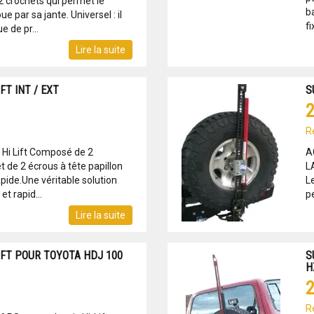
 crochets qui permet le
ba
e par sa jante. Universel : il
fi
e de pr...
Lire la suite
FT INT / EXT
S
2
R
 Hi Lift Composé de 2
A
t de 2 écrous à tête papillon
L
pide.Une véritable solution
Le
et rapid...
p
Lire la suite
IFT POUR TOYOTA HDJ 100
S
H
2
R