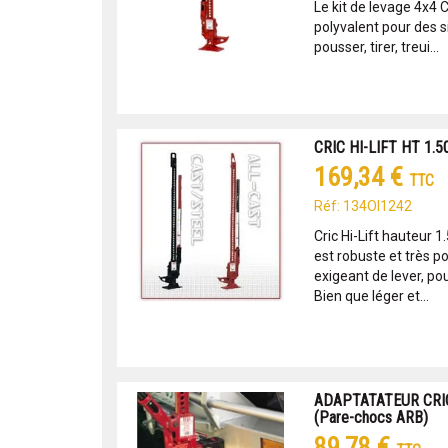
Le kit de levage 4x4 C
polyvalent pour des s
pousser, tirer, treui...
CRIC HI-LIFT HT 1.50 
169,34 €
TTC
Réf: 134OI1242
Cric Hi-Lift hauteur 1
est robuste et très p
exigeant de lever, pous
Bien que léger et...
ADAPTATATEUR CRIC
(Pare-chocs ARB)
89,78 €