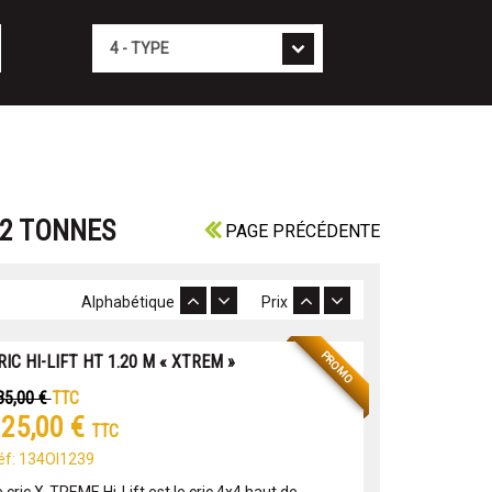
Type
C 2 TONNES
PAGE PRÉCÉDENTE
Alphabétique
Prix
PROMO
RIC HI-LIFT HT 1.20 M « XTREM »
35,00 €
TTC
25,00 €
TTC
éf: 134OI1239