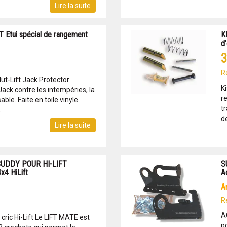
Lire la suite
 Etui spécial de rangement
K
d'
3
R
lut-Lift Jack Protector
Ki
Jack contre les intempéries, la
r
able. Faite en toile vinyle
t
.
de
Lire la suite
UDDY POUR HI-LIFT
S
x4 HiLift
A
R
A
ric Hi-Lift Le LIFT MATE est
p