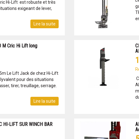
Le
ric Hi-Lift est robuste et très
ga
ituations exigeant de lever,
T
en
Lire la suite
M Cric Hi Lift long
C
A
1
R
.5m Le Lift Jack de chez Hi-Lift
C
olyvalent pour des situations
A
ser, tirer, treuillage, serrage.
m
du
Lire la suite
 HI-LIFT SUR WINCH BAR
A
A
5