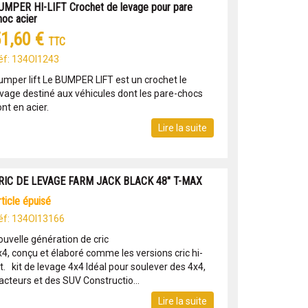
UMPER HI-LIFT Crochet de levage pour pare
hoc acier
1,60 €
TTC
éf: 134OI1243
umper lift Le BUMPER LIFT est un crochet le
evage destiné aux véhicules dont les pare-chocs
nt en acier.
Lire la suite
RIC DE LEVAGE FARM JACK BLACK 48" T-MAX
article épuisé
éf: 134OI13166
ouvelle génération de cric
x4, conçu et élaboré comme les versions cric hi-
ft. kit de levage 4x4 Idéal pour soulever des 4x4,
acteurs et des SUV Constructio...
Lire la suite