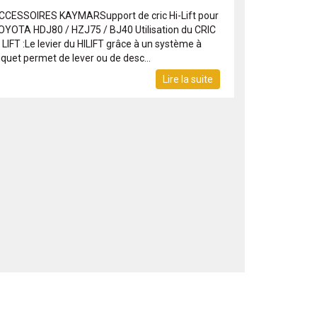
CCESSOIRES KAYMARSupport de cric Hi-Lift pour
OYOTA HDJ80 / HZJ75 / BJ40 Utilisation du CRIC
 LIFT :Le levier du HILIFT grâce à un système à
iquet permet de lever ou de desc...
Lire la suite