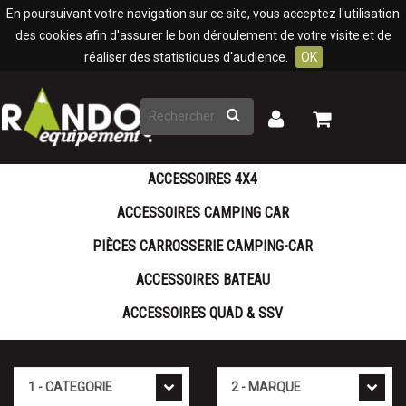
Panneau de gestion des cookies
En poursuivant votre navigation sur ce site, vous acceptez l'utilisation
des cookies afin d'assurer le bon déroulement de votre visite et de
réaliser des statistiques d'audience.
OK
Rechercher
Mon
Mon
panier
compte
ACCESSOIRES 4X4
ACCESSOIRES CAMPING CAR
PIÈCES CARROSSERIE CAMPING-CAR
ACCESSOIRES BATEAU
ACCESSOIRES QUAD & SSV
Catégorie
Marque