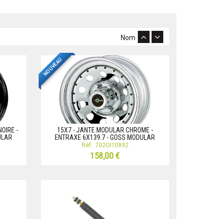
Nom
NOUVEAU
OIRE -
15X7 - JANTE MODULAR CHROME -
ULAR
ENTRAXE 6X139.7 - GOSS MODULAR
Réf.: 702OI10892
158,00 €