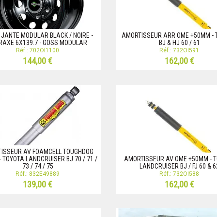
- JANTE MODULAR BLACK / NOIRE -
AMORTISSEUR ARR OME +50MM - 
RAXE 6X139.7 - GOSS MODULAR
BJ & HJ 60 / 61
Réf.: 702OI1100
Réf.: 732OI591
144,00 €
162,00 €
ISSEUR AV FOAMCELL TOUGHDOG
 TOYOTA LANDCRUISER BJ 70 / 71 /
AMORTISSEUR AV OME +50MM - 
73 / 74 / 75
LANDCRUISER BJ / FJ 60 & 6
Réf.: 832E49889
Réf.: 732OI588
139,00 €
162,00 €