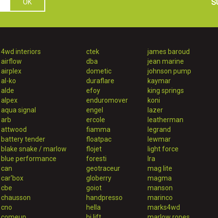
S
4wd interiors
ctek
james baroud
airflow
dba
jean marine
airplex
dometic
johnson pump
al-ko
duraflare
kaymar
alde
efoy
king springs
alpex
enduromover
koni
aqua signal
engel
lazer
arb
ercole
leatherman
attwood
fiamma
legrand
battery tender
floatpac
lewmar
blake snake / marlow
flojet
light force
blue performance
foresti
lra
can
geotraceur
mag lite
car'box
globerry
magma
cbe
goiot
manson
chausson
handpresso
marinco
cno
hella
marks4wd
comeup
hi lift
marlow ropes