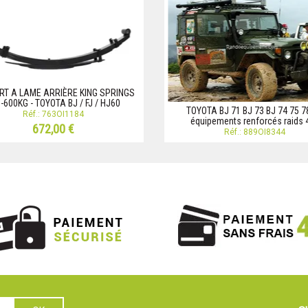
RT A LAME ARRIÈRE KING SPRINGS
-600KG - TOYOTA BJ / FJ / HJ60
TOYOTA BJ 71 BJ 73 BJ 74 75 7
Réf.: 763OI1184
équipements renforcés raids 
672,00 €
Réf.: 889OI8344