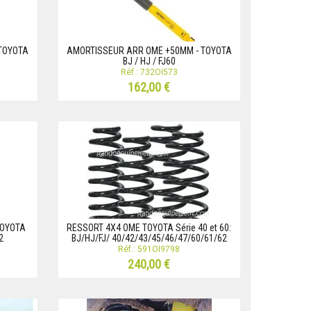
TOYOTA
AMORTISSEUR ARR OME +50MM - TOYOTA
BJ / HJ / FJ60
Réf.: 732OI573
162,00 €
TOYOTA
RESSORT 4X4 OME TOYOTA Série 40 et 60:
2
BJ/HJ/FJ/ 40/42/43/45/46/47/60/61/62
Réf.: 591OI9798
240,00 €