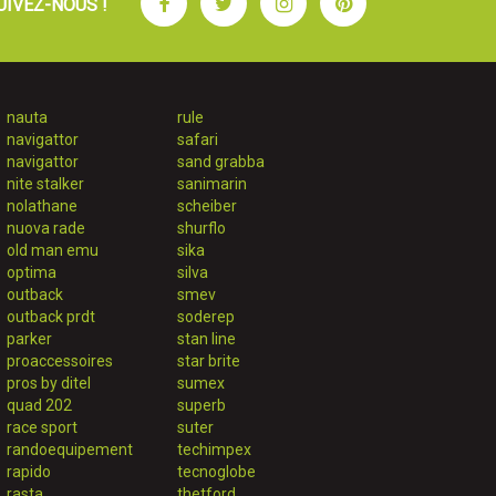
Facebook
Twitter
Instagram
Pinterest
UIVEZ-NOUS !
nauta
rule
navigattor
safari
navigattor
sand grabba
nite stalker
sanimarin
nolathane
scheiber
nuova rade
shurflo
old man emu
sika
optima
silva
outback
smev
outback prdt
soderep
parker
stan line
proaccessoires
star brite
pros by ditel
sumex
quad 202
superb
race sport
suter
randoequipement
techimpex
rapido
tecnoglobe
rasta
thetford