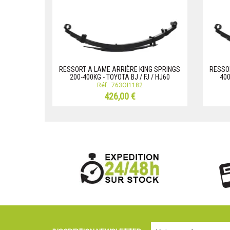
RESSORT A LAME ARRIÈRE KING SPRINGS
RESSO
200-400KG - TOYOTA BJ / FJ / HJ60
400
Réf.: 763OI1182
426,00 €