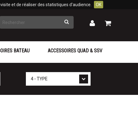
isite et de réaliser des statistiques d'audience.
OK
Rechercher
Mon
Mon
panier
compte
OIRES BATEAU
ACCESSOIRES QUAD & SSV
Type