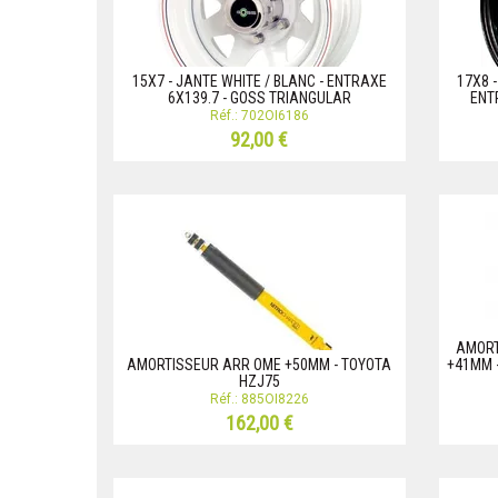
15X7 - JANTE WHITE / BLANC - ENTRAXE
17X8 
6X139.7 - GOSS TRIANGULAR
ENT
Réf.: 702OI6186
92,00 €
AMORT
AMORTISSEUR ARR OME +50MM - TOYOTA
+41MM -
HZJ75
Réf.: 885OI8226
162,00 €