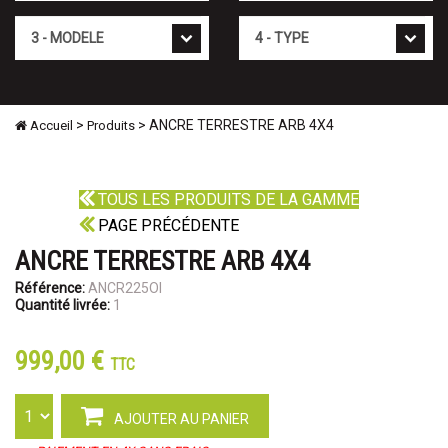
Mod�le
Type
>
> ANCRE TERRESTRE ARB 4X4
Accueil
Produits
TOUS LES PRODUITS DE LA GAMME
PAGE PRÉCÉDENTE
ANCRE TERRESTRE ARB 4X4
Référence:
ANCR225OI
Quantité livrée:
1
999,00 €
TTC
AJOUTER AU PANIER