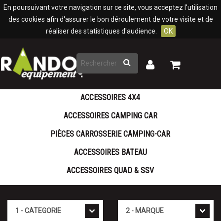
Panneau de gestion des cookies
En poursuivant votre navigation sur ce site, vous acceptez l'utilisation
des cookies afin d'assurer le bon déroulement de votre visite et de
réaliser des statistiques d'audience.
OK
Rechercher
Mon
Mon
panier
compte
ACCESSOIRES 4X4
ACCESSOIRES CAMPING CAR
PIÈCES CARROSSERIE CAMPING-CAR
ACCESSOIRES BATEAU
ACCESSOIRES QUAD & SSV
Cat�gorie
Marque