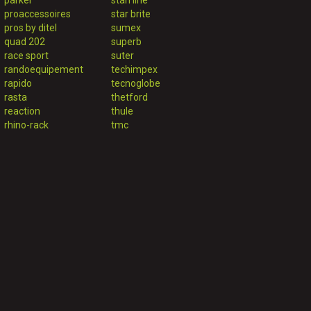
parker
stan line
proaccessoires
star brite
pros by ditel
sumex
quad 202
superb
race sport
suter
randoequipement
techimpex
rapido
tecnoglobe
rasta
thetford
reaction
thule
rhino-rack
tmc