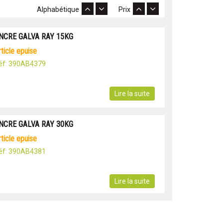
Alphabétique
Prix
NCRE GALVA RAY 15KG
article epuise
éf: 390AB4379
Lire la suite
NCRE GALVA RAY 30KG
article epuise
éf: 390AB4381
Lire la suite