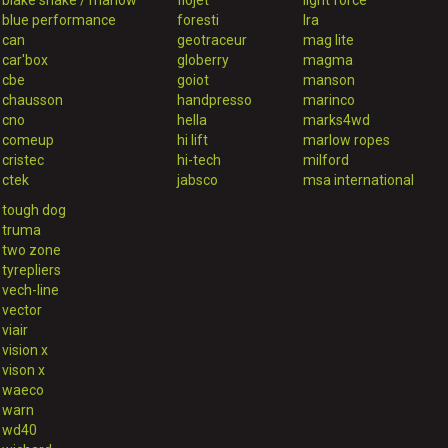
blake snake / marlow
flojet
light force
blue performance
foresti
lra
can
geotraceur
mag lite
car'box
globerry
magma
cbe
goiot
manson
chausson
handpresso
marinco
cno
hella
marks4wd
comeup
hi lift
marlow ropes
cristec
hi-tech
milford
ctek
jabsco
msa international
tough dog
truma
two zone
tyrepliers
vech-line
vector
viair
vision x
vison x
waeco
warn
wd40