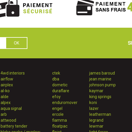
S
4wd interiors
ctek
james baroud
airflow
dba
jean marine
airplex
dometic
johnson pump
al-ko
duraflare
kaymar
alde
efoy
king springs
alpex
enduromover
koni
aqua signal
engel
lazer
arb
ercole
leatherman
attwood
fiamma
legrand
battery tender
floatpac
lewmar