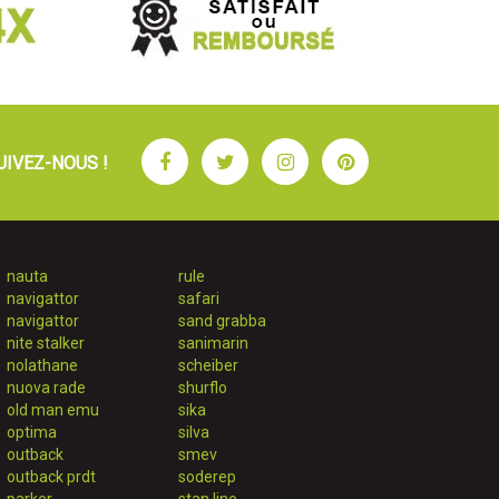
Facebook
Twitter
Instagram
Pinterest
UIVEZ-NOUS !
nauta
rule
navigattor
safari
navigattor
sand grabba
nite stalker
sanimarin
nolathane
scheiber
nuova rade
shurflo
old man emu
sika
optima
silva
outback
smev
outback prdt
soderep