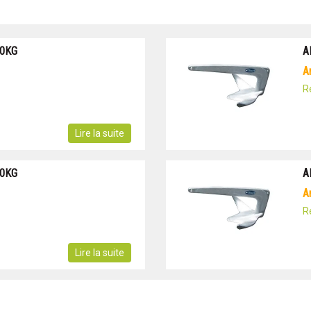
10KG
A
R
Lire la suite
20KG
A
R
Lire la suite