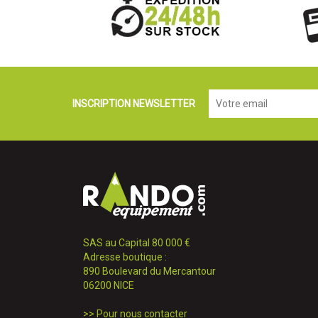
INSCRIPTION NEWSLETTER
SAS au Capital 80 000 €
Adresse boutique :
890 Boulevard du Mercantour
06200 NICE
>>
Pour nous contacter