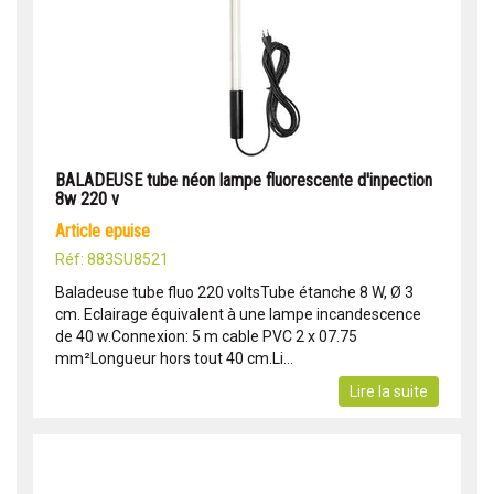
BALADEUSE tube néon lampe fluorescente d'inpection
8w 220 v
article epuise
Réf: 883SU8521
Baladeuse tube fluo 220 voltsTube étanche 8 W, Ø 3
cm. Eclairage équivalent à une lampe incandescence
de 40 w.Connexion: 5 m cable PVC 2 x 07.75
mm²Longueur hors tout 40 cm.Li...
Lire la suite