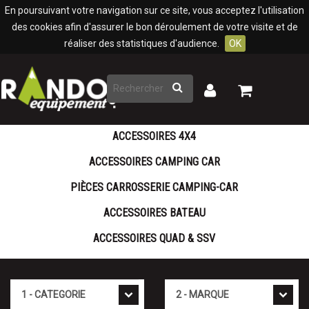
Panneau de gestion des cookies
En poursuivant votre navigation sur ce site, vous acceptez l'utilisation
des cookies afin d'assurer le bon déroulement de votre visite et de
réaliser des statistiques d'audience.
OK
Rechercher
Mon
Mon
panier
compte
ACCESSOIRES 4X4
ACCESSOIRES CAMPING CAR
PIÈCES CARROSSERIE CAMPING-CAR
ACCESSOIRES BATEAU
ACCESSOIRES QUAD & SSV
Cat�gorie
Marque