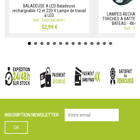
BALADEUSE A LED Baladeuse
rechargeable 12 et 220 V Lampe de travail
LAMPES RECHARG
à LED
TORCHES A BATTERIE 
Réf.: 500CMC8691
BATEAU - 4X4 
52,99 €
Réf.: T
INSCRIPTION NEWSLETTER