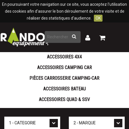
Panneau de gestion des cookies
En poursuivant votre navigation sur ce site, vous acceptez l'utilisation
des cookies afin d'assurer le bon déroulement de votre visite et de
réaliser des statistiques d'audience.
OK
Rechercher
Mon
Mon
panier
compte
ACCESSOIRES 4X4
ACCESSOIRES CAMPING CAR
PIÈCES CARROSSERIE CAMPING-CAR
ACCESSOIRES BATEAU
ACCESSOIRES QUAD & SSV
Cat�gorie
Marque