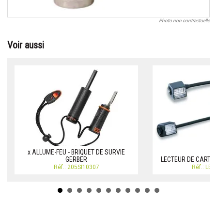
Photo non contractuelle
Voir aussi
x ALLUME-FEU - BRIQUET DE SURVIE
GERBER
LECTEUR DE CARTE
Réf.: 205SI10307
Réf.: LE