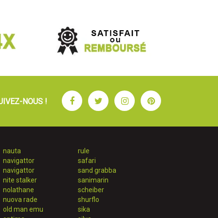
Facebook
Twitter
Instagram
Pinterest
UIVEZ-NOUS !
nauta
rule
navigattor
safari
navigattor
sand grabba
nite stalker
sanimarin
nolathane
scheiber
nuova rade
shurflo
old man emu
sika