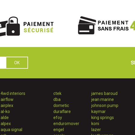
S
4wd interiors
ctek
james baroud
airflow
dba
jean marine
airplex
dometic
johnson pump
al-ko
duraflare
kaymar
alde
efoy
king springs
alpex
enduromover
koni
aqua signal
engel
lazer