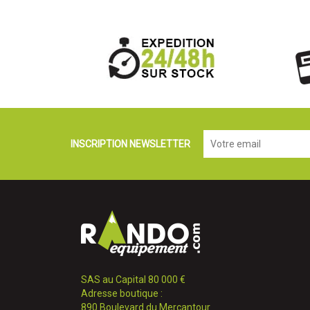
INSCRIPTION NEWSLETTER
SAS au Capital 80 000 €
Adresse boutique :
890 Boulevard du Mercantour