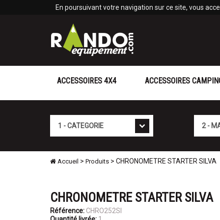
Panneau de gestion des cookies
En poursuivant votre navigation sur ce site, vous accep
ACCESSOIRES 4X4
ACCESSOIRES CAMPIN
Cat�gorie
Marque
>
> CHRONOMETRE STARTER SILVA
Accueil
Produits
CHRONOMETRE STARTER SILVA
Référence:
CHRO252SI
Quantité livrée:
1