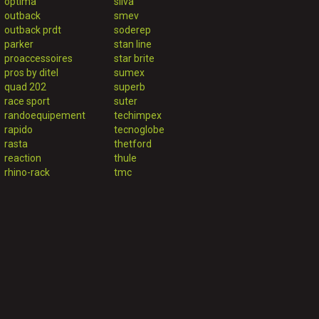
optima
silva
outback
smev
outback prdt
soderep
parker
stan line
proaccessoires
star brite
pros by ditel
sumex
quad 202
superb
race sport
suter
randoequipement
techimpex
rapido
tecnoglobe
rasta
thetford
reaction
thule
rhino-rack
tmc