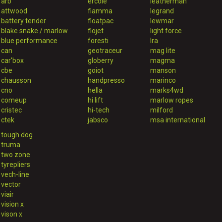
arb
ercole
leatherman
attwood
fiamma
legrand
battery tender
floatpac
lewmar
blake snake / marlow
flojet
light force
blue performance
foresti
lra
can
geotraceur
mag lite
car'box
globerry
magma
cbe
goiot
manson
chausson
handpresso
marinco
cno
hella
marks4wd
comeup
hi lift
marlow ropes
cristec
hi-tech
milford
ctek
jabsco
msa international
tough dog
truma
two zone
tyrepliers
vech-line
vector
viair
vision x
vison x