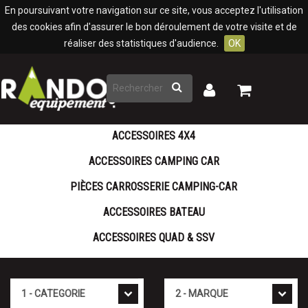
Panneau de gestion des cookies
En poursuivant votre navigation sur ce site, vous acceptez l'utilisation
des cookies afin d'assurer le bon déroulement de votre visite et de
réaliser des statistiques d'audience.
OK
Rechercher
Mon
Mon
panier
compte
ACCESSOIRES 4X4
ACCESSOIRES CAMPING CAR
PIÈCES CARROSSERIE CAMPING-CAR
ACCESSOIRES BATEAU
ACCESSOIRES QUAD & SSV
Cat�gorie
Marque