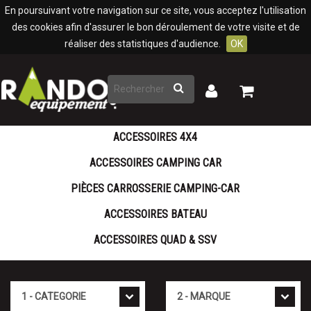
Panneau de gestion des cookies
En poursuivant votre navigation sur ce site, vous acceptez l'utilisation
des cookies afin d'assurer le bon déroulement de votre visite et de
réaliser des statistiques d'audience.
OK
Rechercher
Mon
Mon
panier
compte
ACCESSOIRES 4X4
ACCESSOIRES CAMPING CAR
PIÈCES CARROSSERIE CAMPING-CAR
ACCESSOIRES BATEAU
ACCESSOIRES QUAD & SSV
Cat�gorie
Marque