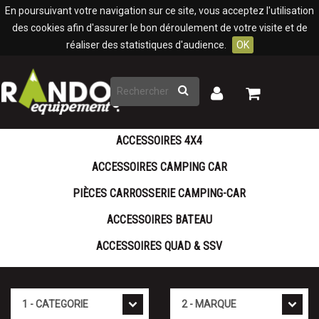
Panneau de gestion des cookies
En poursuivant votre navigation sur ce site, vous acceptez l'utilisation
des cookies afin d'assurer le bon déroulement de votre visite et de
réaliser des statistiques d'audience.
OK
Rechercher
Mon
Mon
panier
compte
ACCESSOIRES 4X4
ACCESSOIRES CAMPING CAR
PIÈCES CARROSSERIE CAMPING-CAR
ACCESSOIRES BATEAU
ACCESSOIRES QUAD & SSV
Cat�gorie
Marque