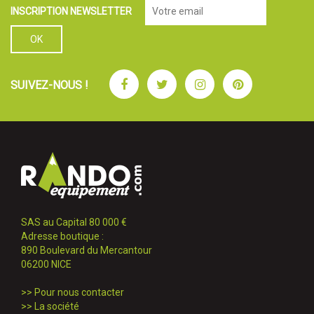
INSCRIPTION NEWSLETTER
Facebook
Twitter
Instagram
Pinterest
SUIVEZ-NOUS !
SAS au Capital 80 000 €
Adresse boutique :
890 Boulevard du Mercantour
06200 NICE
>>
Pour nous contacter
>>
La société