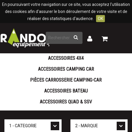
Panneau de gestion des cookies
En poursuivant votre navigation sur ce site, vous acceptez l'utilisation
des cookies afin d'assurer le bon déroulement de votre visite et de
réaliser des statistiques d'audience.
OK
Rechercher
Mon
Mon
panier
compte
ACCESSOIRES 4X4
ACCESSOIRES CAMPING CAR
PIÈCES CARROSSERIE CAMPING-CAR
ACCESSOIRES BATEAU
ACCESSOIRES QUAD & SSV
Cat�gorie
Marque