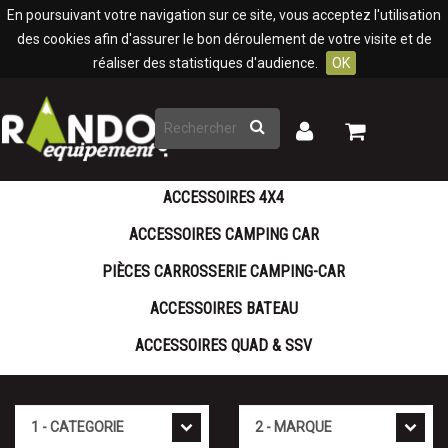
Panneau de gestion des cookies
En poursuivant votre navigation sur ce site, vous acceptez l'utilisation
des cookies afin d'assurer le bon déroulement de votre visite et de
réaliser des statistiques d'audience.
OK
Rechercher
Mon
Mon
panier
compte
ACCESSOIRES 4X4
ACCESSOIRES CAMPING CAR
PIÈCES CARROSSERIE CAMPING-CAR
ACCESSOIRES BATEAU
ACCESSOIRES QUAD & SSV
Cat�gorie
Marque