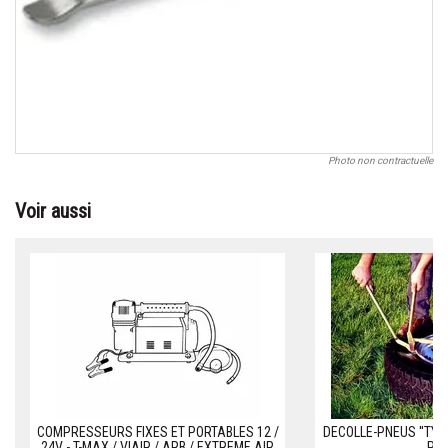
Photo non contractuelle
Voir aussi
COMPRESSEURS FIXES ET PORTABLES 12 /
DECOLLE-PNEUS ''TYR
24V - T-MAX / VIAIR / ARB / EXTREME AIR
PN