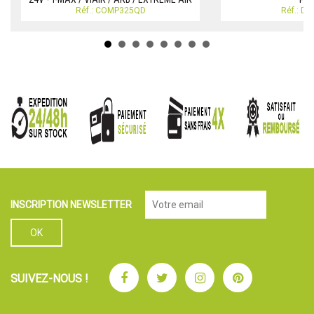
Réf.: COMP325QD
Réf.: D
INSCRIPTION NEWSLETTER
Facebook
Twitter
Instagram
Pinterest
SUIVEZ-NOUS !