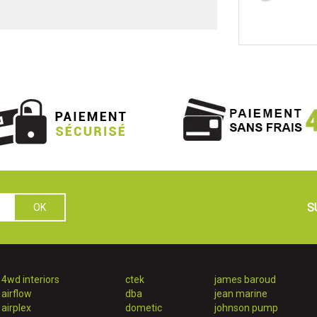
S
4wd interiors
ctek
james baroud
airflow
dba
jean marine
airplex
dometic
johnson pump