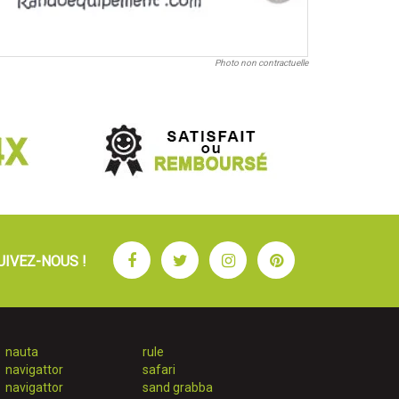
Photo non contractuelle
Facebook
Twitter
Instagram
Pinterest
UIVEZ-NOUS !
nauta
rule
navigattor
safari
navigattor
sand grabba