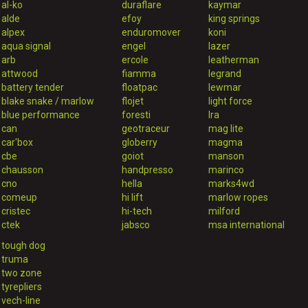
al-ko
duraflare
kaymar
alde
efoy
king springs
alpex
enduromover
koni
aqua signal
engel
lazer
arb
ercole
leatherman
attwood
fiamma
legrand
battery tender
floatpac
lewmar
blake snake / marlow
flojet
light force
blue performance
foresti
lra
can
geotraceur
mag lite
car'box
globerry
magma
cbe
goiot
manson
chausson
handpresso
marinco
cno
hella
marks4wd
comeup
hi lift
marlow ropes
cristec
hi-tech
milford
ctek
jabsco
msa international
tough dog
truma
two zone
tyrepliers
vech-line