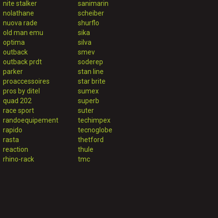
nite stalker
sanimarin
nolathane
scheiber
nuova rade
shurflo
old man emu
sika
optima
silva
outback
smev
outback prdt
soderep
parker
stan line
proaccessoires
star brite
pros by ditel
sumex
quad 202
superb
race sport
suter
randoequipement
techimpex
rapido
tecnoglobe
rasta
thetford
reaction
thule
rhino-rack
tmc