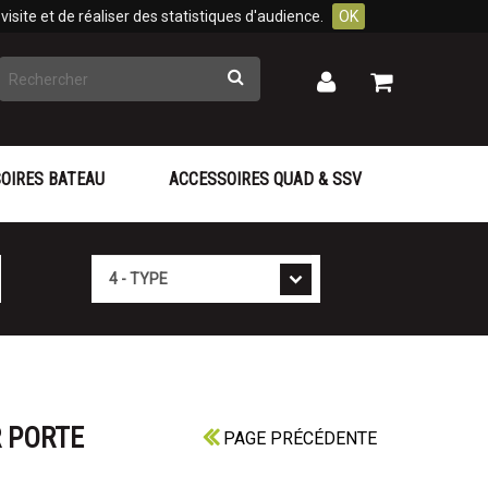
isite et de réaliser des statistiques d'audience.
OK
Rechercher
Mon
Mon
panier
compte
OIRES BATEAU
ACCESSOIRES QUAD & SSV
Type
 PORTE
PAGE PRÉCÉDENTE