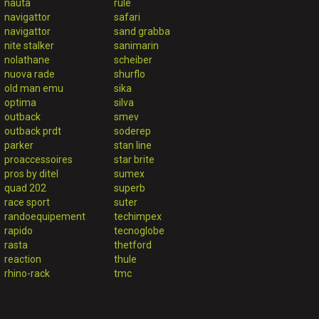
nauta
rule
navigattor
safari
navigattor
sand grabba
nite stalker
sanimarin
nolathane
scheiber
nuova rade
shurflo
old man emu
sika
optima
silva
outback
smev
outback prdt
soderep
parker
stan line
proaccessoires
star brite
pros by ditel
sumex
quad 202
superb
race sport
suter
randoequipement
techimpex
rapido
tecnoglobe
rasta
thetford
reaction
thule
rhino-rack
tmc