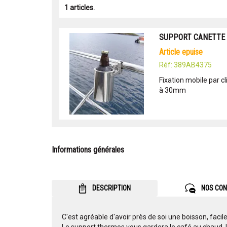
1 articles.
SUPPORT CANETTE
article epuise
Réf: 389AB4375
Fixation mobile par c
à 30mm
Informations générales
DESCRIPTION
NOS CON
C'est agréable d'avoir près de soi une boisson, facile
Le support thermos vous gardera le café au chaud, l