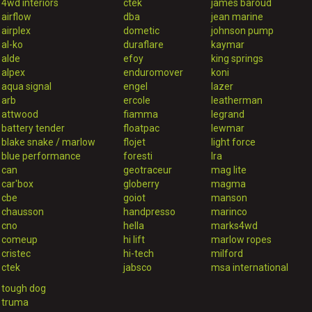
4wd interiors
ctek
james baroud
airflow
dba
jean marine
airplex
dometic
johnson pump
al-ko
duraflare
kaymar
alde
efoy
king springs
alpex
enduromover
koni
aqua signal
engel
lazer
arb
ercole
leatherman
attwood
fiamma
legrand
battery tender
floatpac
lewmar
blake snake / marlow
flojet
light force
blue performance
foresti
lra
can
geotraceur
mag lite
car'box
globerry
magma
cbe
goiot
manson
chausson
handpresso
marinco
cno
hella
marks4wd
comeup
hi lift
marlow ropes
cristec
hi-tech
milford
ctek
jabsco
msa international
tough dog
truma