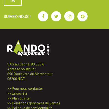
Facebook
Twitter
Instagram
Pinterest
SUIVEZ-NOUS !
SAS au Capital 80 000 €
Adresse boutique :
890 Boulevard du Mercantour
06200 NICE
>>
Pour nous contacter
>>
La société
>>
Plan du site
>>
Conditions générales de ventes
>>
Politique de confidentialité