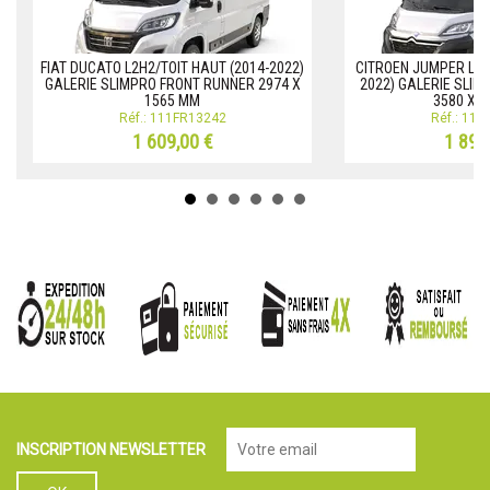
FIAT DUCATO L2H2/TOIT HAUT (2014-2022)
CITROEN JUMPER L3H
GALERIE SLIMPRO FRONT RUNNER 2974 X
2022) GALERIE SLI
1565 MM
3580 X 
Réf.: 111FR13242
Réf.: 11
1 609,00 €
1 890
INSCRIPTION NEWSLETTER