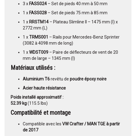
3 x
FASS024
– Set de pieds 40 mm à 50 mm
1 x
FASS028
– Set de pieds 75 mm à 85 mm
1 x
RRSTM14
– Plateau Slimline II – 1475 mm (l) x
2772 mm (L)
1 x
TRMS001
– Rails pour Mercedes-Benz Sprinter
(3082 à 4098 mm de long)
1 x
WDST009
– Paire de déflecteurs de vent de 20
mm de large – 1345 mm (l)
Matériaux utilisés :
Aluminium T6
revêtu de
poudre époxy noire
Acier haute résistance
Poids installé approximatif :
52.39 kg
(115.5 lbs)
Compatibilité et montage
Compatible avec les
VW Crafter / MAN TGE à partir
de 2017