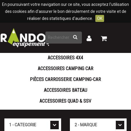
Panneau de gestion des cookies
En poursuivant votre navigation sur ce site, vous acceptez l'utilisation
des cookies afin d'assurer le bon déroulement de votre visite et de
réaliser des statistiques d'audience.
OK
Rechercher
Mon
Mon
panier
compte
ACCESSOIRES 4X4
ACCESSOIRES CAMPING CAR
PIÈCES CARROSSERIE CAMPING-CAR
ACCESSOIRES BATEAU
ACCESSOIRES QUAD & SSV
Cat�gorie
Marque