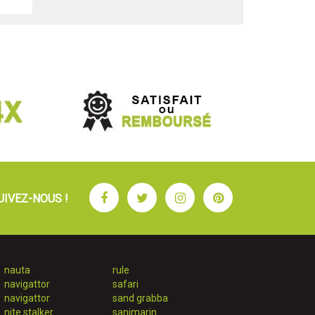
Facebook
Twitter
Instagram
Pinterest
UIVEZ-NOUS !
nauta
rule
navigattor
safari
navigattor
sand grabba
nite stalker
sanimarin