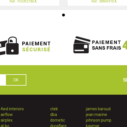
Réf.: FOUR278EA
Réf.: MINI597EA
S
4wd interiors
ctek
james baroud
airflow
dba
jean marine
airplex
dometic
johnson pump
al-ko
duraflare
kaymar