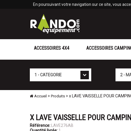
Panneau de gestion des cookies
En poursuivant votre navigation sur ce site, vous accep
ACCESSOIRES 4X4
ACCESSOIRES CAMPIN
Cat�gorie
Marque
>
> x LAVE VAISSELLE POUR CAMPI
Accueil
Produits
X LAVE VAISSELLE POUR CAMPI
Référence:
LAVE276AB
Quantité livrée:
1