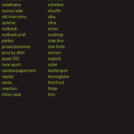
nolathane
scheiber
nuova rade
shurflo
old man emu
sika
optima
silva
outback
smev
outback prdt
soderep
parker
stan line
proaccessoires
star brite
pros by ditel
sumex
quad 202
superb
race sport
suter
randoequipement
techimpex
rapido
tecnoglobe
rasta
thetford
reaction
thule
rhino-rack
tmc