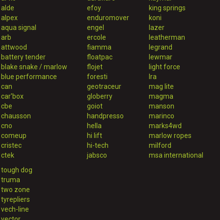
alde
efoy
king springs
alpex
enduromover
koni
aqua signal
engel
lazer
arb
ercole
leatherman
attwood
fiamma
legrand
battery tender
floatpac
lewmar
blake snake / marlow
flojet
light force
blue performance
foresti
lra
can
geotraceur
mag lite
car'box
globerry
magma
cbe
goiot
manson
chausson
handpresso
marinco
cno
hella
marks4wd
comeup
hi lift
marlow ropes
cristec
hi-tech
milford
ctek
jabsco
msa international
tough dog
truma
two zone
tyrepliers
vech-line
vector