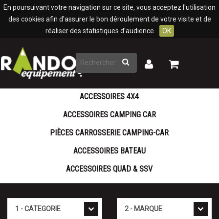
Panneau de gestion des cookies
En poursuivant votre navigation sur ce site, vous acceptez l'utilisation
des cookies afin d'assurer le bon déroulement de votre visite et de
réaliser des statistiques d'audience.
OK
Rechercher
Mon
Mon
panier
compte
ACCESSOIRES 4X4
ACCESSOIRES CAMPING CAR
PIÈCES CARROSSERIE CAMPING-CAR
ACCESSOIRES BATEAU
ACCESSOIRES QUAD & SSV
Cat�gorie
Marque