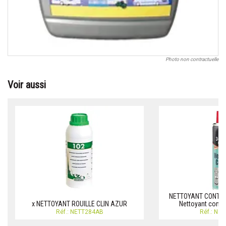
Photo non contractuelle
Voir aussi
NETTOYANT CONTACT
x NETTOYANT ROUILLE CLIN AZUR
Nettoyant conta
Réf.: NETT284AB
Réf.: NE