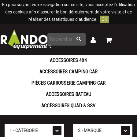
Panneau de gestion des cookies
En poursuivant votre navigation sur ce site, vous acceptez l'utilisation
des cookies afin d'assurer le bon déroulement de votre visite et de
réaliser des statistiques d'audience.
OK
Rechercher
Mon
Mon
panier
compte
ACCESSOIRES 4X4
ACCESSOIRES CAMPING CAR
PIÈCES CARROSSERIE CAMPING-CAR
ACCESSOIRES BATEAU
ACCESSOIRES QUAD & SSV
Cat�gorie
Marque