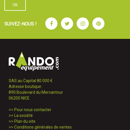
Facebook
Twitter
Instagram
Pinterest
SUIVEZ-NOUS !
SAS au Capital 80 000 €
Adresse boutique :
890 Boulevard du Mercantour
06200 NICE
>>
Pour nous contacter
>>
La société
>>
Plan du site
>>
Conditions générales de ventes