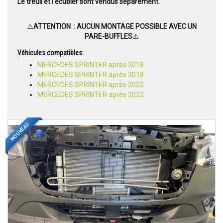
Le treuil et l'écubier sont vendus séparément.
⚠️
ATTENTION : AUCUN MONTAGE POSSIBLE AVEC UN
PARE-BUFFLES
⚠️
Véhicules compatibles:
MERCEDES SPRINTER après 2018
MERCEDES SPRINTER après 2018
MERCEDES SPRINTER après 2022
MERCEDES SPRINTER après 2022
NOUVEAU