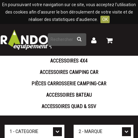
Panneau de gestion des cookies
En poursuivant votre navigation sur ce site, vous acceptez l'utilisation
des cookies afin d'assurer le bon déroulement de votre visite et de
réaliser des statistiques d'audience.
OK
Rechercher
Mon
Mon
panier
compte
ACCESSOIRES 4X4
ACCESSOIRES CAMPING CAR
PIÈCES CARROSSERIE CAMPING-CAR
ACCESSOIRES BATEAU
ACCESSOIRES QUAD & SSV
Cat�gorie
Marque