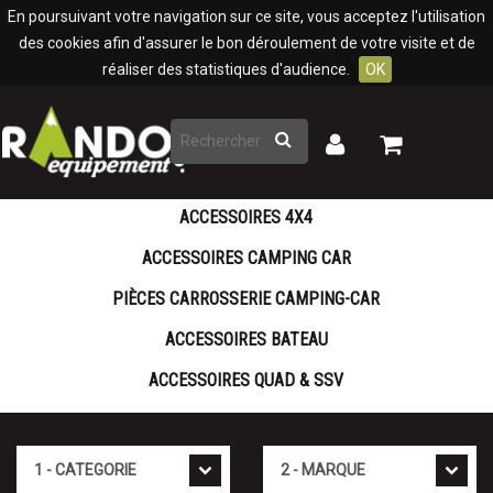
Panneau de gestion des cookies
En poursuivant votre navigation sur ce site, vous acceptez l'utilisation
des cookies afin d'assurer le bon déroulement de votre visite et de
réaliser des statistiques d'audience.
OK
Rechercher
Mon
Mon
panier
compte
ACCESSOIRES 4X4
ACCESSOIRES CAMPING CAR
PIÈCES CARROSSERIE CAMPING-CAR
ACCESSOIRES BATEAU
ACCESSOIRES QUAD & SSV
Cat�gorie
Marque