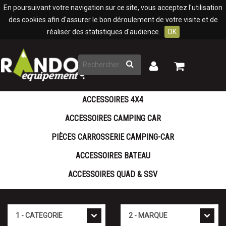
Panneau de gestion des cookies
En poursuivant votre navigation sur ce site, vous acceptez l'utilisation
des cookies afin d'assurer le bon déroulement de votre visite et de
réaliser des statistiques d'audience.
OK
Rechercher
Mon
Mon
panier
compte
ACCESSOIRES 4X4
ACCESSOIRES CAMPING CAR
PIÈCES CARROSSERIE CAMPING-CAR
ACCESSOIRES BATEAU
ACCESSOIRES QUAD & SSV
Cat�gorie
Marque