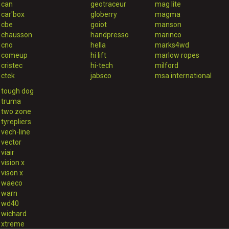
can
geotraceur
mag lite
car'box
globerry
magma
cbe
goiot
manson
chausson
handpresso
marinco
cno
hella
marks4wd
comeup
hi lift
marlow ropes
cristec
hi-tech
milford
ctek
jabsco
msa international
tough dog
truma
two zone
tyrepliers
vech-line
vector
viair
vision x
vison x
waeco
warn
wd40
wichard
xtreme