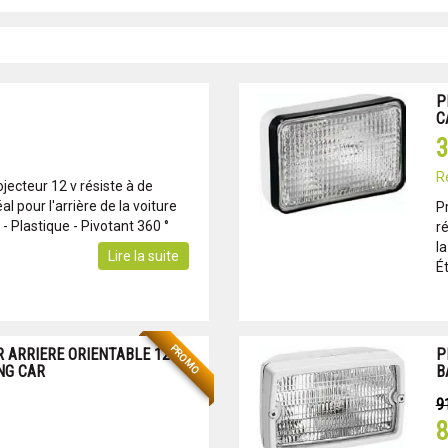
P
C
3
R
jecteur 12 v résiste à de
éal pour l'arrière de la voiture
Pr
- Plastique - Pivotant 360 °
ré
l
Lire la suite
Ét
PROMO
 ARRIERE ORIENTABLE 12V
P
NG CAR
B
9
8