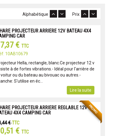
Alphabétique
Prix
HARE PROJECTEUR ARRIERE 12V BATEAU 4X4
AMPING CAR
7,37 €
TTC
éf: 10AB10679
ojecteur Hella, rectangle, blanc.Ce projecteur 12 v
siste à de fortes vibrations.- Idéal pour l'arrière de
a voitur ou du bateau au bivouac ou autres.-
anche: S'utilise en éc...
Lire la suite
PROMO
HARE PROJECTEUR ARRIERE REGLABLE 12V
ATEAU 4X4 CAMPING CAR
1,44 €
TTC
0,51 €
TTC