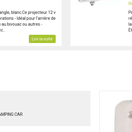
R
angle, blanc.Ce projecteur 12 v
Pr
rations.- Idéal pour l'arrière de
ré
u au bivouac ou autres.-
l
c...
Ét
Lire la suite
AMPING CAR