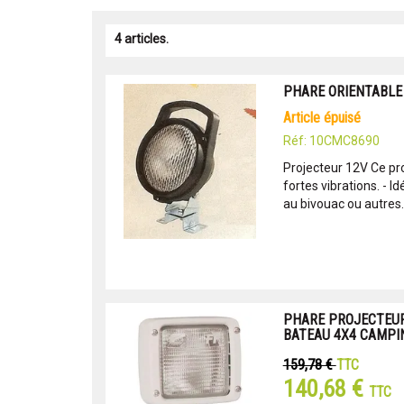
4 articles.
PHARE ORIENTABLE
article épuisé
Réf: 10CMC8690
Projecteur 12V Ce pro
fortes vibrations. - Id
au bivouac ou autres. 
PHARE PROJECTEUR
BATEAU 4X4 CAMPI
159,78 €
TTC
140,68 €
TTC