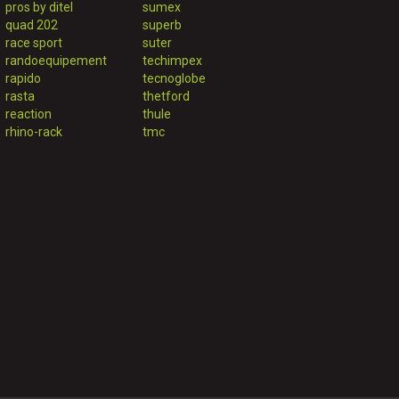
pros by ditel
sumex
quad 202
superb
race sport
suter
randoequipement
techimpex
rapido
tecnoglobe
rasta
thetford
reaction
thule
rhino-rack
tmc