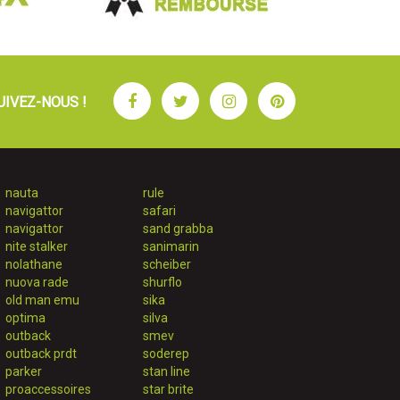
Facebook
Twitter
Instagram
Pinterest
UIVEZ-NOUS !
nauta
rule
navigattor
safari
navigattor
sand grabba
nite stalker
sanimarin
nolathane
scheiber
nuova rade
shurflo
old man emu
sika
optima
silva
outback
smev
outback prdt
soderep
parker
stan line
proaccessoires
star brite