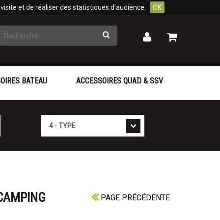
isite et de réaliser des statistiques d'audience.
OK
Rechercher
Mon
Mon
panier
compte
OIRES BATEAU
ACCESSOIRES QUAD & SSV
Type
 CAMPING
PAGE PRÉCÉDENTE