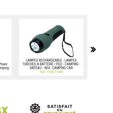
suiv
LAMPE TORCH
LAMPES RECHARGEABLE - LAMPES
Phare
TORCHES A BATTERIE / PILE - CAMPING -
amping
BATEAU - 4X4 - CAMPING CAR
Réf.: TORC12AB