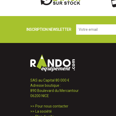
INSCRIPTION NEWSLETTER
SAS au Capital 80 000 €
Adresse boutique :
890 Boulevard du Mercantour
06200 NICE
>>
Pour nous contacter
>>
La société