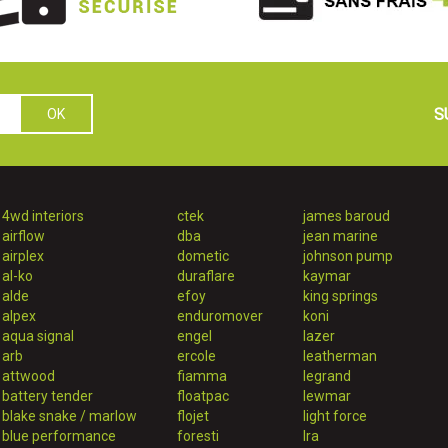
S
4wd interiors
ctek
james baroud
airflow
dba
jean marine
airplex
dometic
johnson pump
al-ko
duraflare
kaymar
alde
efoy
king springs
alpex
enduromover
koni
aqua signal
engel
lazer
arb
ercole
leatherman
attwood
fiamma
legrand
battery tender
floatpac
lewmar
blake snake / marlow
flojet
light force
blue performance
foresti
lra